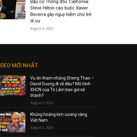
Bầu cử Thống đốc California:
Steve Hilton cáo buộc Xavier
Becerra gây nguy hiểm cho trẻ
di cư
August 6, 2026
IDEO MỚI NHẤT
Vụ án tham nhũng Sheng Thao –
David Duong đi về đâu? Mô hình
XHCN của Tô Lâm bao giờ sẽ
thành?
August 5, 2026
Khủng hoảng kim cương vàng
Việt Nam
August 5, 2026