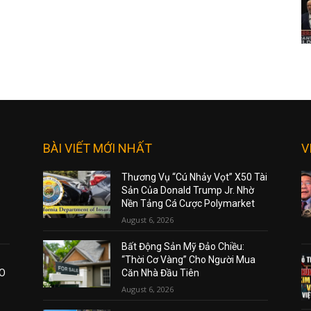
BÀI VIẾT MỚI NHẤT
V
Thương Vụ “Cú Nhảy Vọt” X50 Tài
Sản Của Donald Trump Jr. Nhờ
Nền Tảng Cá Cược Polymarket
August 6, 2026
Bất Động Sản Mỹ Đảo Chiều:
“Thời Cơ Vàng” Cho Người Mua
AO
Căn Nhà Đầu Tiên
August 6, 2026