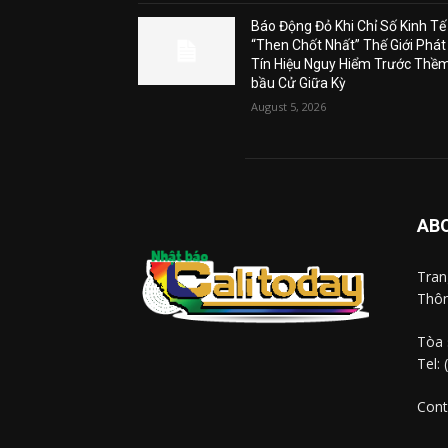
Báo Động Đỏ Khi Chỉ Số Kinh Tế
“Then Chốt Nhất” Thế Giới Phát
Tín Hiệu Nguy Hiểm Trước Thề
bầu Cử Giữa Kỳ
August 5, 2026
AB
Tra
Thôn
Tòa 
Tel:
Cont