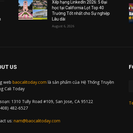
Xếp hạng LinkedIn 2026: 5 Đại
học tại California Lọt Top 40
Trường Tốt nhất cho Sự nghiệp
m
Lâu dài
August 6, 2026
OUT US
F
ng web
baocalitoday.com
là sản phẩm của Hệ Thống Truyền
g Cali Today
soạn: 1310 Tully Road #109, San Jose, CA 95122
Te
 (408) 482-6527
act us:
nam@baocalitoday.com