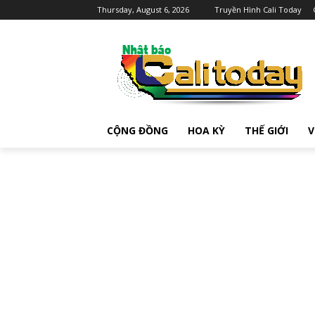
Thursday, August 6, 2026
Truyền Hình Cali Today
CỘNG ĐỒNG
HOA KỲ
THẾ GIỚI
V