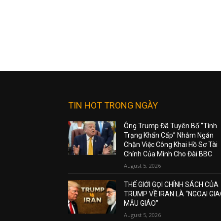
TIN HOT TRONG NGÀY
Ông Trump Đã Tuyên Bố “Tình
Trạng Khẩn Cấp” Nhằm Ngăn
Chặn Việc Công Khai Hồ Sơ Tài
Chính Của Mình Cho Đài BBC
August 5, 2026
THẾ GIỚI GỌI CHÍNH SÁCH CỦA
TRUMP VỀ IRAN LÀ “NGOẠI GI
MẪU GIÁO”
August 5, 2026