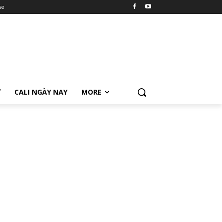
se
Ữ
CALI NGÀY NAY
MORE