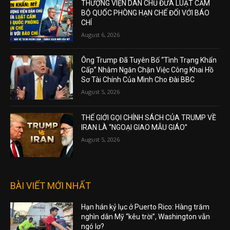
THƯỢNG VIỆN DÂN CHỦ ĐƯA LUẬT CẤM
BỘ QUỐC PHÒNG HẠN CHẾ ĐỐI VỚI BÁO
CHÍ
August 6, 2026
Ông Trump Đã Tuyên Bố “Tình Trạng Khẩn
Cấp” Nhằm Ngăn Chặn Việc Công Khai Hồ
Sơ Tài Chính Của Mình Cho Đài BBC
August 5, 2026
THẾ GIỚI GỌI CHÍNH SÁCH CỦA TRUMP VỀ
IRAN LÀ “NGOẠI GIAO MẪU GIÁO”
August 5, 2026
BÀI VIẾT MỚI NHẤT
Hạn hán kỷ lục ở Puerto Rico: Hàng trăm
nghìn dân Mỹ “kêu trời”, Washington vẫn
ngó lơ?