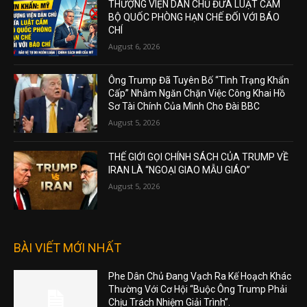
THƯỢNG VIỆN DÂN CHỦ ĐƯA LUẬT CẤM
BỘ QUỐC PHÒNG HẠN CHẾ ĐỐI VỚI BÁO
CHÍ
August 6, 2026
Ông Trump Đã Tuyên Bố “Tình Trạng Khẩn
Cấp” Nhằm Ngăn Chặn Việc Công Khai Hồ
Sơ Tài Chính Của Mình Cho Đài BBC
August 5, 2026
THẾ GIỚI GỌI CHÍNH SÁCH CỦA TRUMP VỀ
IRAN LÀ “NGOẠI GIAO MẪU GIÁO”
August 5, 2026
BÀI VIẾT MỚI NHẤT
Phe Dân Chủ Đang Vạch Ra Kế Hoạch Khác
Thường Với Cơ Hội “Buộc Ông Trump Phải
Chịu Trách Nhiệm Giải Trình”.