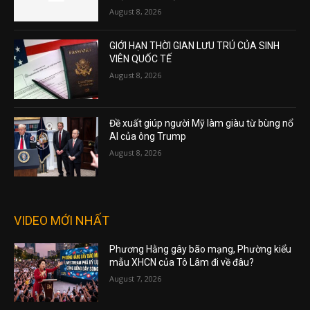
August 8, 2026
GIỚI HẠN THỜI GIAN LƯU TRÚ CỦA SINH
VIÊN QUỐC TẾ
August 8, 2026
Đề xuất giúp người Mỹ làm giàu từ bùng nổ
AI của ông Trump
August 8, 2026
VIDEO MỚI NHẤT
Phương Hằng gây bão mạng, Phường kiểu
mẫu XHCN của Tô Lâm đi về đâu?
August 7, 2026