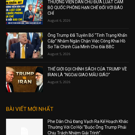
THƯỢNG VIỆN DÂN CHỦ ĐƯA LUẬT CẤM
BỘ QUỐC PHÒNG HẠN CHẾ ĐỐI VỚI BÁO
CHÍ
August 6, 2026
Ông Trump Đã Tuyên Bố “Tình Trạng Khẩn
Cấp” Nhằm Ngăn Chặn Việc Công Khai Hồ
Sơ Tài Chính Của Mình Cho Đài BBC
August 5, 2026
THẾ GIỚI GỌI CHÍNH SÁCH CỦA TRUMP VỀ
IRAN LÀ “NGOẠI GIAO MẪU GIÁO”
August 5, 2026
BÀI VIẾT MỚI NHẤT
Phe Dân Chủ Đang Vạch Ra Kế Hoạch Khác
Thường Với Cơ Hội “Buộc Ông Trump Phải
Chịu Trách Nhiệm Giải Trình”.