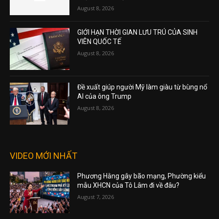
August 8, 2026
GIỚI HẠN THỜI GIAN LƯU TRÚ CỦA SINH
VIÊN QUỐC TẾ
August 8, 2026
Đề xuất giúp người Mỹ làm giàu từ bùng nổ
AI của ông Trump
August 8, 2026
VIDEO MỚI NHẤT
Phương Hằng gây bão mạng, Phường kiểu
mẫu XHCN của Tô Lâm đi về đâu?
August 7, 2026