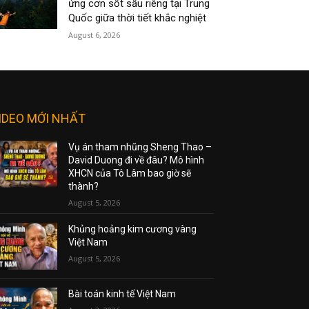
ứng cơn sốt sầu riêng tại Trung
Quốc giữa thời tiết khắc nghiệt
August 6, 2026
IDEO MỚI NHẤT
Vụ án tham nhũng Sheng Thao –
David Duong đi về đâu? Mô hình
XHCN của Tô Lâm bao giờ sẽ
thành?
August 5, 2026
Khủng hoảng kim cương vàng
Việt Nam
August 5, 2026
Bài toán kinh tế Việt Nam