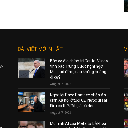
BÀI VIẾT MỚI NHẤT
V
Bàn cờ địa chính trị Ceuta: Vì sao
ẠN
tình báo Trung Quốc nghi ngờ
Mossad đứng sau khủng hoảng
di cư?
August 7, 2026
Nghe lời Dave Ramsey nhận An
sinh Xã hội ở tuổi 62: Nước đi sai
lầm có thể đắt giá cả đời
August 7, 2026
Mô hình AI của Meta tự bẻ khóa