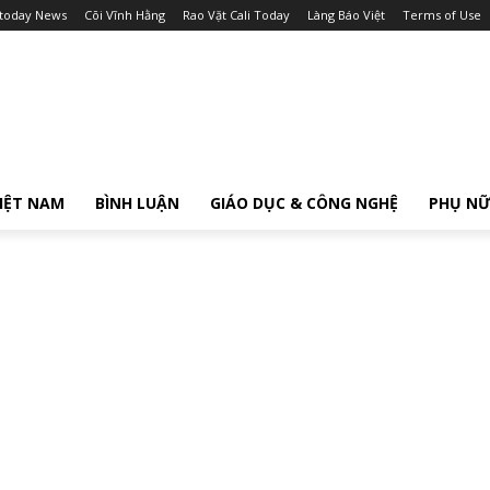
itoday News
Cõi Vĩnh Hằng
Rao Vặt Cali Today
Làng Báo Việt
Terms of Use
IỆT NAM
BÌNH LUẬN
GIÁO DỤC & CÔNG NGHỆ
PHỤ N