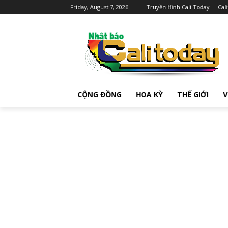
Friday, August 7, 2026
Truyền Hình Cali Today
Cal
CỘNG ĐỒNG
HOA KỲ
THẾ GIỚI
V