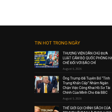
TIN HOT TRONG NGÀY
THƯỢNG VIỆN DÂN CHỦ ĐƯA
LUẬT CẤM BỘ QUỐC PHÒNG H
CHẾ ĐỐI VỚI BÁO CHÍ
August 6, 2026
Ông Trump Đã Tuyên Bố “Tình
Trạng Khẩn Cấp” Nhằm Ngăn
Chặn Việc Công Khai Hồ Sơ Tài
Chính Của Mình Cho Đài BBC
August 5, 2026
THẾ GIỚI GỌI CHÍNH SÁCH CỦA