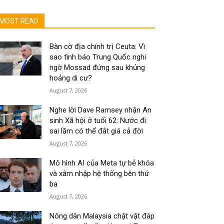
MOST READ
Bàn cờ địa chính trị Ceuta: Vì
sao tình báo Trung Quốc nghi
ngờ Mossad đứng sau khủng
hoảng di cư?
August 7, 2026
Nghe lời Dave Ramsey nhận An
sinh Xã hội ở tuổi 62: Nước đi
sai lầm có thể đắt giá cả đời
August 7, 2026
Mô hình AI của Meta tự bẻ khóa
và xâm nhập hệ thống bên thứ
ba
August 7, 2026
Nông dân Malaysia chật vật đáp