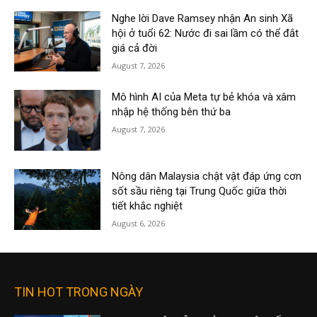
Nghe lời Dave Ramsey nhận An sinh Xã
hội ở tuổi 62: Nước đi sai lầm có thể đắt
giá cả đời
August 7, 2026
Mô hình AI của Meta tự bẻ khóa và xâm
nhập hệ thống bên thứ ba
August 7, 2026
Nông dân Malaysia chật vật đáp ứng cơn
sốt sầu riêng tại Trung Quốc giữa thời
tiết khắc nghiệt
August 6, 2026
TIN HOT TRONG NGÀY