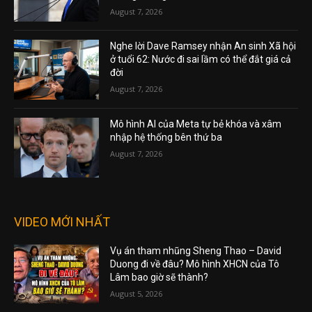
August 7, 2026
Nghe lời Dave Ramsey nhận An sinh Xã hội
ở tuổi 62: Nước đi sai lầm có thể đắt giá cả
đời
August 7, 2026
Mô hình AI của Meta tự bẻ khóa và xâm
nhập hệ thống bên thứ ba
August 7, 2026
VIDEO MỚI NHẤT
Vụ án tham nhũng Sheng Thao – David
Duong đi về đâu? Mô hình XHCN của Tô
Lâm bao giờ sẽ thành?
August 5, 2026