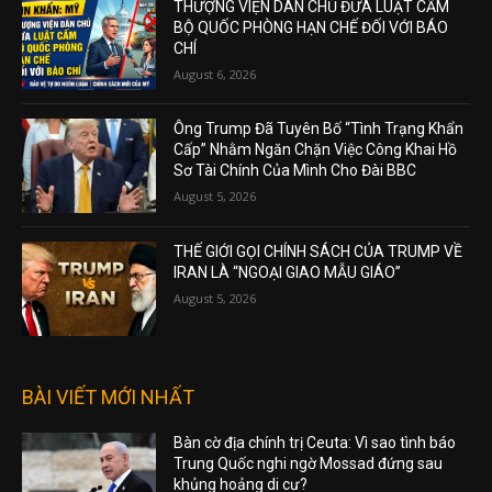
THƯỢNG VIỆN DÂN CHỦ ĐƯA LUẬT CẤM
BỘ QUỐC PHÒNG HẠN CHẾ ĐỐI VỚI BÁO
CHÍ
August 6, 2026
Ông Trump Đã Tuyên Bố “Tình Trạng Khẩn
Cấp” Nhằm Ngăn Chặn Việc Công Khai Hồ
Sơ Tài Chính Của Mình Cho Đài BBC
August 5, 2026
THẾ GIỚI GỌI CHÍNH SÁCH CỦA TRUMP VỀ
IRAN LÀ “NGOẠI GIAO MẪU GIÁO”
August 5, 2026
BÀI VIẾT MỚI NHẤT
Bàn cờ địa chính trị Ceuta: Vì sao tình báo
Trung Quốc nghi ngờ Mossad đứng sau
khủng hoảng di cư?