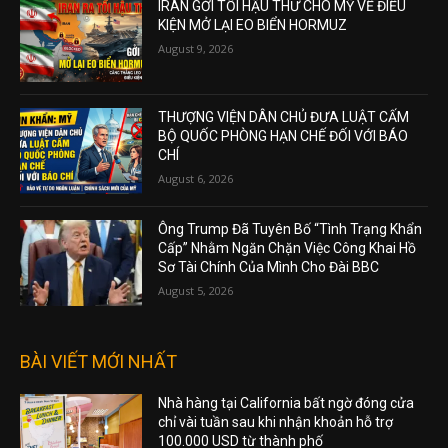
IRAN GỞI TỐI HẬU THƯ CHO MỸ VỀ ĐIỀU
KIỆN MỞ LẠI EO BIỂN HORMUZ
August 9, 2026
THƯỢNG VIỆN DÂN CHỦ ĐƯA LUẬT CẤM
BỘ QUỐC PHÒNG HẠN CHẾ ĐỐI VỚI BÁO
CHÍ
August 6, 2026
Ông Trump Đã Tuyên Bố “Tình Trạng Khẩn
Cấp” Nhằm Ngăn Chặn Việc Công Khai Hồ
Sơ Tài Chính Của Mình Cho Đài BBC
August 5, 2026
BÀI VIẾT MỚI NHẤT
Nhà hàng tại California bất ngờ đóng cửa
chỉ vài tuần sau khi nhận khoản hỗ trợ
100.000 USD từ thành phố