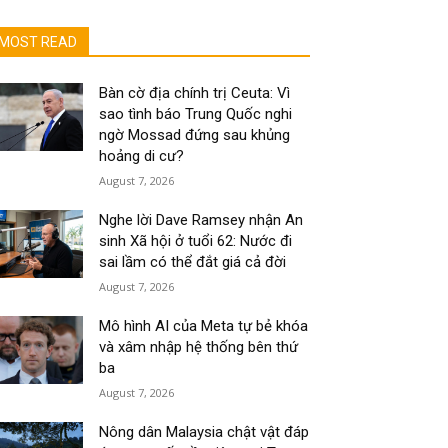
MOST READ
Bàn cờ địa chính trị Ceuta: Vì
sao tình báo Trung Quốc nghi
ngờ Mossad đứng sau khủng
hoảng di cư?
August 7, 2026
Nghe lời Dave Ramsey nhận An
sinh Xã hội ở tuổi 62: Nước đi
sai lầm có thể đắt giá cả đời
August 7, 2026
Mô hình AI của Meta tự bẻ khóa
và xâm nhập hệ thống bên thứ
ba
August 7, 2026
Nông dân Malaysia chật vật đáp