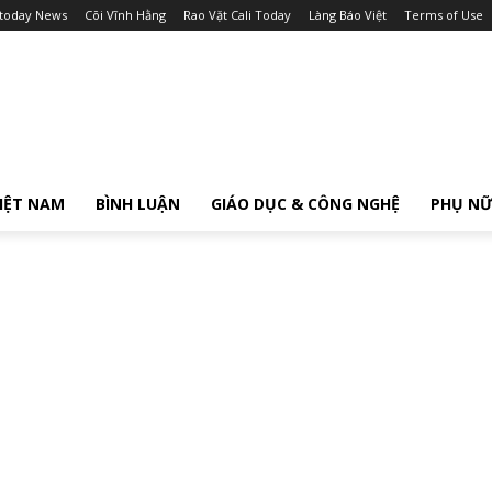
itoday News
Cõi Vĩnh Hằng
Rao Vặt Cali Today
Làng Báo Việt
Terms of Use
IỆT NAM
BÌNH LUẬN
GIÁO DỤC & CÔNG NGHỆ
PHỤ N