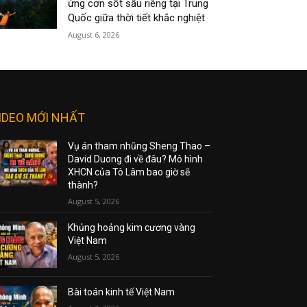
ứng cơn sốt sầu riêng tại Trung
Quốc giữa thời tiết khắc nghiệt
August 6, 2026
IDEO MỚI NHẤT
Vụ án tham nhũng Sheng Thao –
David Duong đi về đâu? Mô hình
XHCN của Tô Lâm bao giờ sẽ
thành?
August 5, 2026
Khủng hoảng kim cương vàng
Việt Nam
August 5, 2026
Bài toán kinh tế Việt Nam