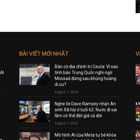
BÀI VIẾT MỚI NHẤT
V
Bàn cờ địa chính trị Ceuta: Vì sao
ẠN
tình báo Trung Quốc nghi ngờ
Mossad đứng sau khủng hoảng
di cư?
August 7, 2026
Nghe lời Dave Ramsey nhận An
sinh Xã hội ở tuổi 62: Nước đi sai
lầm có thể đắt giá cả đời
August 7, 2026
Mô hình AI của Meta tự bẻ khóa