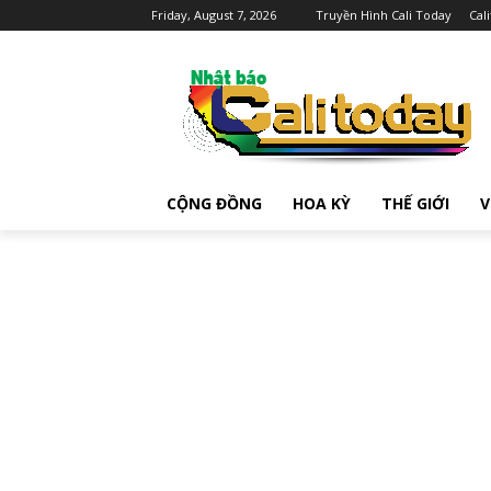
Friday, August 7, 2026
Truyền Hình Cali Today
Cal
CỘNG ĐỒNG
HOA KỲ
THẾ GIỚI
V