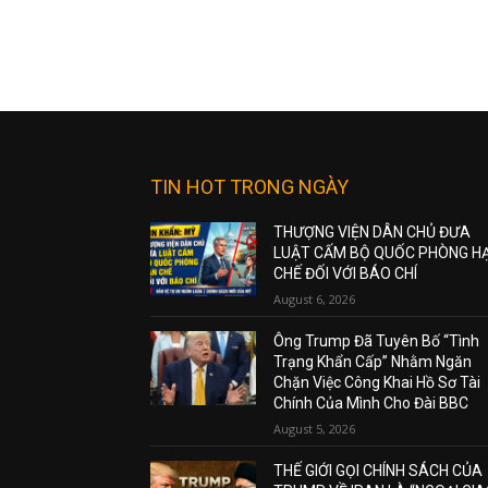
TIN HOT TRONG NGÀY
THƯỢNG VIỆN DÂN CHỦ ĐƯA
LUẬT CẤM BỘ QUỐC PHÒNG H
CHẾ ĐỐI VỚI BÁO CHÍ
August 6, 2026
Ông Trump Đã Tuyên Bố “Tình
Trạng Khẩn Cấp” Nhằm Ngăn
Chặn Việc Công Khai Hồ Sơ Tài
Chính Của Mình Cho Đài BBC
August 5, 2026
THẾ GIỚI GỌI CHÍNH SÁCH CỦA