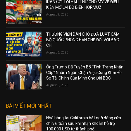
IRAN GỞI TỐI HẬU THƯ CHO MỸ VỀ ĐIỀU
KIỆN MỞ LẠI EO BIỂN HORMUZ
August 9, 2026
THƯỢNG VIỆN DÂN CHỦ ĐƯA LUẬT CẤM
BỘ QUỐC PHÒNG HẠN CHẾ ĐỐI VỚI BÁO
CHÍ
August 6, 2026
Ông Trump Đã Tuyên Bố “Tình Trạng Khẩn
Cấp” Nhằm Ngăn Chặn Việc Công Khai Hồ
Sơ Tài Chính Của Mình Cho Đài BBC
August 5, 2026
BÀI VIẾT MỚI NHẤT
Nhà hàng tại California bất ngờ đóng cửa
chỉ vài tuần sau khi nhận khoản hỗ trợ
100.000 USD từ thành phố