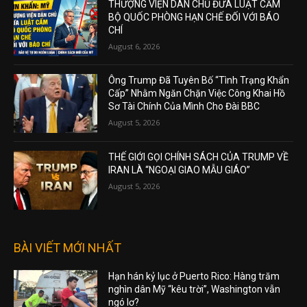
THƯỢNG VIỆN DÂN CHỦ ĐƯA LUẬT CẤM
BỘ QUỐC PHÒNG HẠN CHẾ ĐỐI VỚI BÁO
CHÍ
August 6, 2026
Ông Trump Đã Tuyên Bố “Tình Trạng Khẩn
Cấp” Nhằm Ngăn Chặn Việc Công Khai Hồ
Sơ Tài Chính Của Mình Cho Đài BBC
August 5, 2026
THẾ GIỚI GỌI CHÍNH SÁCH CỦA TRUMP VỀ
IRAN LÀ “NGOẠI GIAO MẪU GIÁO”
August 5, 2026
BÀI VIẾT MỚI NHẤT
Hạn hán kỷ lục ở Puerto Rico: Hàng trăm
nghìn dân Mỹ “kêu trời”, Washington vẫn
ngó lơ?