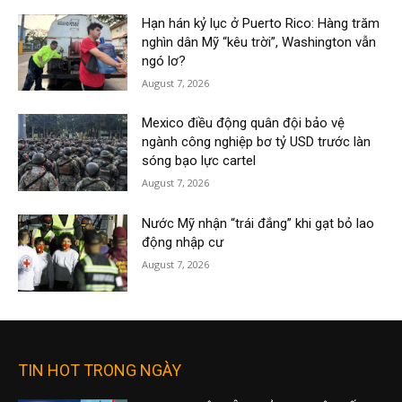
Hạn hán kỷ lục ở Puerto Rico: Hàng trăm
nghìn dân Mỹ “kêu trời”, Washington vẫn
ngó lơ?
August 7, 2026
Mexico điều động quân đội bảo vệ
ngành công nghiệp bơ tỷ USD trước làn
sóng bạo lực cartel
August 7, 2026
Nước Mỹ nhận “trái đắng” khi gạt bỏ lao
động nhập cư
August 7, 2026
TIN HOT TRONG NGÀY