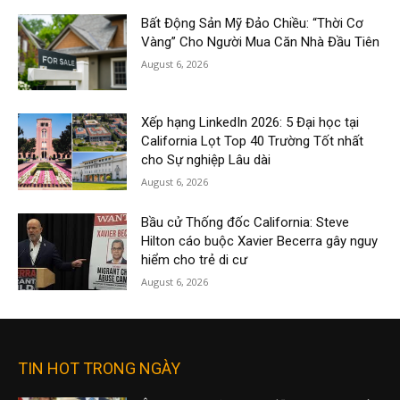
Bất Động Sản Mỹ Đảo Chiều: “Thời Cơ
Vàng” Cho Người Mua Căn Nhà Đầu Tiên
August 6, 2026
Xếp hạng LinkedIn 2026: 5 Đại học tại
California Lọt Top 40 Trường Tốt nhất
cho Sự nghiệp Lâu dài
August 6, 2026
Bầu cử Thống đốc California: Steve
Hilton cáo buộc Xavier Becerra gây nguy
hiểm cho trẻ di cư
August 6, 2026
TIN HOT TRONG NGÀY