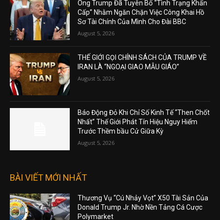
Ông Trump Đã Tuyên Bố “Tình Trạng Khẩn
Cấp” Nhằm Ngăn Chặn Việc Công Khai Hồ
Sơ Tài Chính Của Mình Cho Đài BBC
August 5, 2026
THẾ GIỚI GỌI CHÍNH SÁCH CỦA TRUMP VỀ
IRAN LÀ “NGOẠI GIAO MẪU GIÁO”
August 5, 2026
Báo Động Đỏ Khi Chỉ Số Kinh Tế “Then Chốt
Nhất” Thế Giới Phát Tín Hiệu Nguy Hiểm
Trước Thềm bầu Cử Giữa Kỳ
August 5, 2026
BÀI VIẾT MỚI NHẤT
Thương Vụ “Cú Nhảy Vọt” X50 Tài Sản Của
Donald Trump Jr. Nhờ Nền Tảng Cá Cược
Polymarket