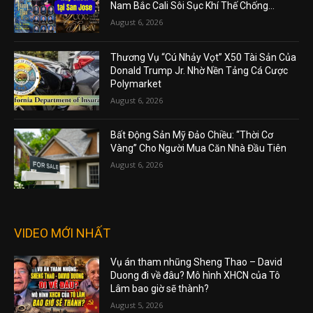
Nam Bắc Cali Sôi Sục Khí Thế Chống...
August 6, 2026
Thương Vụ “Cú Nhảy Vọt” X50 Tài Sản Của
Donald Trump Jr. Nhờ Nền Tảng Cá Cược
Polymarket
August 6, 2026
Bất Động Sản Mỹ Đảo Chiều: “Thời Cơ
Vàng” Cho Người Mua Căn Nhà Đầu Tiên
August 6, 2026
VIDEO MỚI NHẤT
Vụ án tham nhũng Sheng Thao – David
Duong đi về đâu? Mô hình XHCN của Tô
Lâm bao giờ sẽ thành?
August 5, 2026