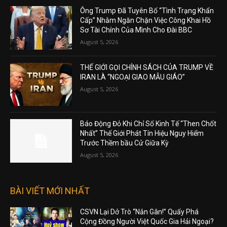
Ông Trump Đã Tuyên Bố “Tình Trạng Khẩn
Cấp” Nhằm Ngăn Chặn Việc Công Khai Hồ
Sơ Tài Chính Của Mình Cho Đài BBC
August 5, 2026
THẾ GIỚI GỌI CHÍNH SÁCH CỦA TRUMP VỀ
IRAN LÀ “NGOẠI GIAO MẪU GIÁO”
August 5, 2026
Báo Động Đỏ Khi Chỉ Số Kinh Tế “Then Chốt
Nhất” Thế Giới Phát Tín Hiệu Nguy Hiểm
Trước Thềm bầu Cử Giữa Kỳ
August 5, 2026
BÀI VIẾT MỚI NHẤT
CSVN Lại Dở Trò “Nắn Gân!” Quấy Phá
Cộng Đồng Người Việt Quốc Gia Hải Ngoại?