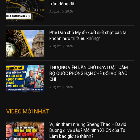
trận động đất
August 6, 2026
Phe Dân chủ Mỹ đề xuất siết chặt các tài
khoản hưu trí “siêu khủng”
August 6, 2026
THƯỢNG VIỆN DÂN CHỦ ĐƯA LUẬT CẤM
BỘ QUỐC PHÒNG HẠN CHẾ ĐỐI VỚI BÁO
CHÍ
August 6, 2026
VIDEO MỚI NHẤT
Vụ án tham nhũng Sheng Thao – David
Duong đi về đâu? Mô hình XHCN của Tô
Lâm bao giờ sẽ thành?