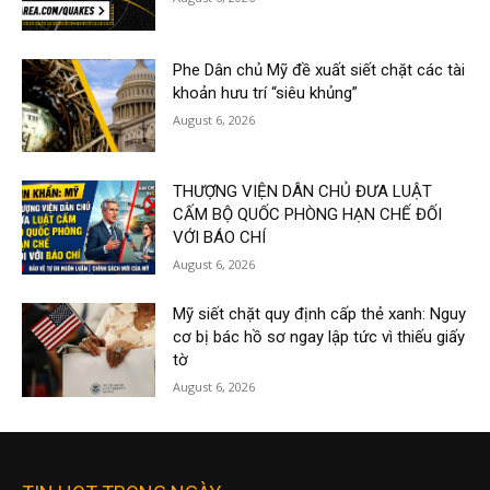
Phe Dân chủ Mỹ đề xuất siết chặt các tài
khoản hưu trí “siêu khủng”
August 6, 2026
THƯỢNG VIỆN DÂN CHỦ ĐƯA LUẬT
CẤM BỘ QUỐC PHÒNG HẠN CHẾ ĐỐI
VỚI BÁO CHÍ
August 6, 2026
Mỹ siết chặt quy định cấp thẻ xanh: Nguy
cơ bị bác hồ sơ ngay lập tức vì thiếu giấy
tờ
August 6, 2026