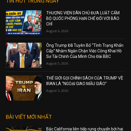
TIN HOT TRONG NGÀY
THƯỢNG VIỆN DÂN CHỦ ĐƯA LUẬT CẤM
BỘ QUỐC PHÒNG HẠN CHẾ ĐỐI VỚI BÁO
CHÍ
August 6, 2026
Ông Trump Đã Tuyên Bố “Tình Trạng Khẩn
Cấp” Nhằm Ngăn Chặn Việc Công Khai Hồ
Sơ Tài Chính Của Mình Cho Đài BBC
August 5, 2026
THẾ GIỚI GỌI CHÍNH SÁCH CỦA TRUMP VỀ
IRAN LÀ “NGOẠI GIAO MẪU GIÁO”
August 5, 2026
BÀI VIẾT MỚI NHẤT
Bắc California liên tiếp rung chuyển bởi hai