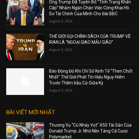
Ông Trump Đã Tuyên Bố “Tình Trạng Khẩn
Cấp” Nhằm Ngăn Chặn Việc Công Khai Hồ
Sơ Tài Chính Của Mình Cho Đài BBC
August 5, 2026
THẾ GIỚI GỌI CHÍNH SÁCH CỦA TRUMP VỀ
IRAN LÀ “NGOẠI GIAO MẪU GIÁO”
August 5, 2026
Báo Động Đỏ Khi Chỉ Số Kinh Tế “Then Chốt
Nhất” Thế Giới Phát Tín Hiệu Nguy Hiểm
Trước Thềm bầu Cử Giữa Kỳ
August 5, 2026
BÀI VIẾT MỚI NHẤT
Thương Vụ “Cú Nhảy Vọt” X50 Tài Sản Của
Donald Trump Jr. Nhờ Nền Tảng Cá Cược
Polymarket