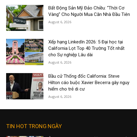
Bất Động Sản Mỹ Đảo Chiều: “Thời Cơ
Vàng” Cho Người Mua Căn Nhà Đầu Tiên
August 6, 2026
Xếp hạng LinkedIn 2026: 5 Đại học tại
California Lọt Top 40 Trường Tốt nhất
cho Sự nghiệp Lâu dài
August 6, 2026
Bầu cử Thống đốc California: Steve
Hilton cáo buộc Xavier Becerra gây nguy
hiểm cho trẻ di cư
August 6, 2026
TIN HOT TRONG NGÀY