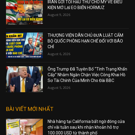
IRAN GỞI TỐI HẬU THƯ CHO MỸ VỀ ĐIỀU
KIỆN MỞ LẠI EO BIỂN HORMUZ
August 9, 2026
THƯỢNG VIỆN DÂN CHỦ ĐƯA LUẬT CẤM
BỘ QUỐC PHÒNG HẠN CHẾ ĐỐI VỚI BÁO
CHÍ
August 6, 2026
Ông Trump Đã Tuyên Bố “Tình Trạng Khẩn
Cấp” Nhằm Ngăn Chặn Việc Công Khai Hồ
Sơ Tài Chính Của Mình Cho Đài BBC
August 5, 2026
BÀI VIẾT MỚI NHẤT
Nhà hàng tại California bất ngờ đóng cửa
chỉ vài tuần sau khi nhận khoản hỗ trợ
100.000 USD từ thành phố