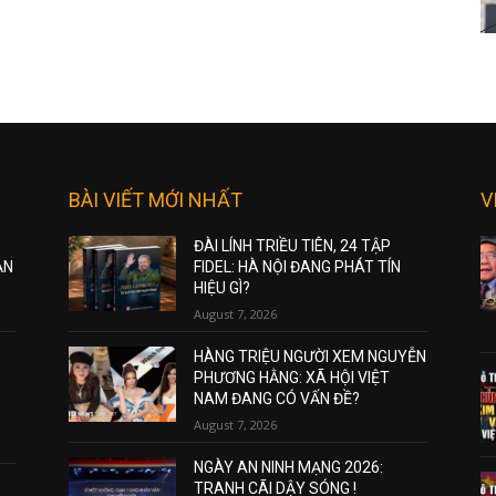
BÀI VIẾT MỚI NHẤT
V
ĐÀI LÍNH TRIỀU TIÊN, 24 TẬP
ẠN
FIDEL: HÀ NỘI ĐANG PHÁT TÍN
HIỆU GÌ?
August 7, 2026
HÀNG TRIỆU NGƯỜI XEM NGUYỄN
PHƯƠNG HẰNG: XÃ HỘI VIỆT
NAM ĐANG CÓ VẤN ĐỀ?
August 7, 2026
NGÀY AN NINH MẠNG 2026:
TRANH CÃI DẬY SÓNG !