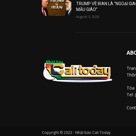
TRUMP VỀ IRAN LÀ “NGOẠI GI
MẪU GIÁO”
August 5, 2026
AB
Tra
Thôn
Tòa 
Tel:
Cont
Copyright © 2022 - Nhật báo Cali Today