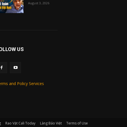
August 3, 2026
OLLOW US
rms and Policy Services
g
Rao Vặt Cali Today
Làng Báo Việt
Terms of Use