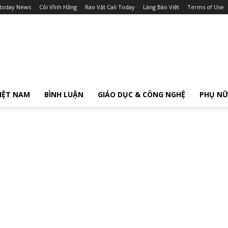
itoday News
Cõi Vĩnh Hằng
Rao Vặt Cali Today
Làng Báo Việt
Terms of Use
IỆT NAM
BÌNH LUẬN
GIÁO DỤC & CÔNG NGHỆ
PHỤ N