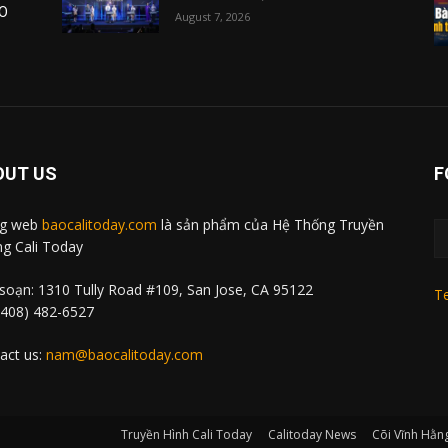
AO
August 7, 2026
OUT US
F
ng web
baocalitoday.com
là sản phẩm của Hệ Thống Truyền
g Cali Today
soạn: 1310 Tully Road #109, San Jose, CA 95122
Te
 (408) 482-6527
act us:
nam@baocalitoday.com
Truyền Hình Cali Today
Calitoday News
Cõi Vĩnh Hằn