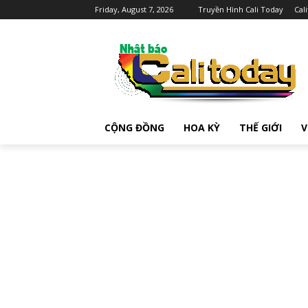
Friday, August 7, 2026
Truyền Hình Cali Today
Cal
CỘNG ĐỒNG
HOA KỲ
THẾ GIỚI
V