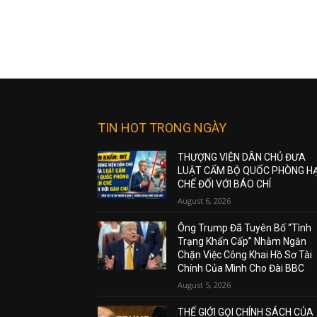
TIN HOT TRONG NGÀY
THƯỢNG VIỆN DÂN CHỦ ĐƯA
LUẬT CẤM BỘ QUỐC PHÒNG H
CHẾ ĐỐI VỚI BÁO CHÍ
August 6, 2026
Ông Trump Đã Tuyên Bố “Tình
Trạng Khẩn Cấp” Nhằm Ngăn
Chặn Việc Công Khai Hồ Sơ Tài
Chính Của Mình Cho Đài BBC
August 5, 2026
THẾ GIỚI GỌI CHÍNH SÁCH CỦA