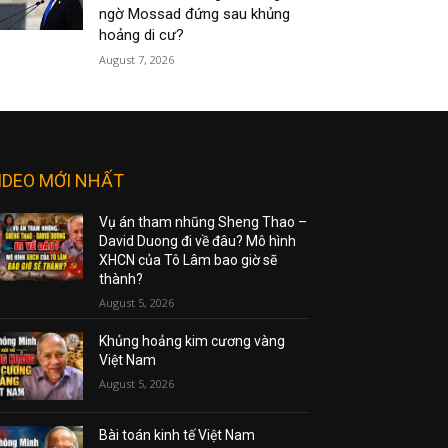
ngờ Mossad đứng sau khủng
hoảng di cư?
August 7, 2026
IDEO MỚI NHẤT
Vụ án tham nhũng Sheng Thao –
David Duong đi về đâu? Mô hình
XHCN của Tô Lâm bao giờ sẽ
thành?
August 5, 2026
Khủng hoảng kim cương vàng
Việt Nam
August 5, 2026
Bài toán kinh tế Việt Nam