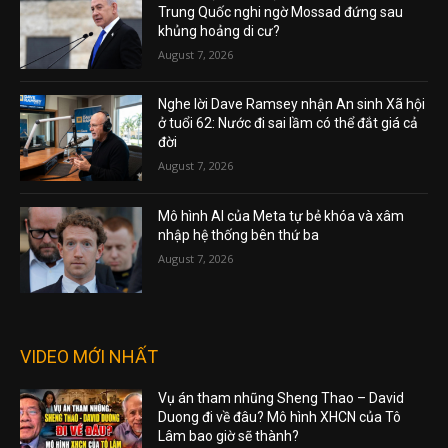
Trung Quốc nghi ngờ Mossad đứng sau
khủng hoảng di cư?
August 7, 2026
Nghe lời Dave Ramsey nhận An sinh Xã hội
ở tuổi 62: Nước đi sai lầm có thể đắt giá cả
đời
August 7, 2026
Mô hình AI của Meta tự bẻ khóa và xâm
nhập hệ thống bên thứ ba
August 7, 2026
VIDEO MỚI NHẤT
Vụ án tham nhũng Sheng Thao – David
Duong đi về đâu? Mô hình XHCN của Tô
Lâm bao giờ sẽ thành?