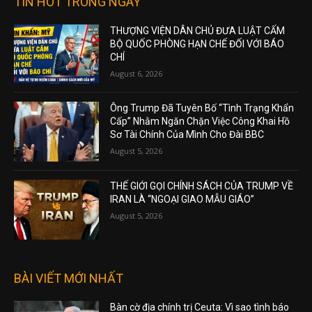
TIN HOT TRONG NGÀY
THƯỢNG VIỆN DÂN CHỦ ĐƯA LUẬT CẤM
BỘ QUỐC PHÒNG HẠN CHẾ ĐỐI VỚI BÁO
CHÍ
August 6, 2026
Ông Trump Đã Tuyên Bố “Tình Trạng Khẩn
Cấp” Nhằm Ngăn Chặn Việc Công Khai Hồ
Sơ Tài Chính Của Mình Cho Đài BBC
August 5, 2026
THẾ GIỚI GỌI CHÍNH SÁCH CỦA TRUMP VỀ
IRAN LÀ “NGOẠI GIAO MẪU GIÁO”
August 5, 2026
BÀI VIẾT MỚI NHẤT
Bàn cờ địa chính trị Ceuta: Vì sao tình báo