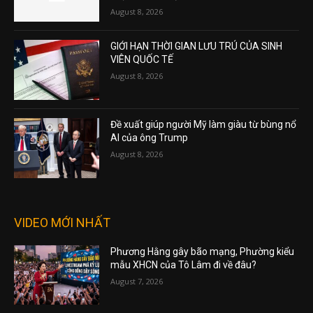
August 8, 2026
GIỚI HẠN THỜI GIAN LƯU TRÚ CỦA SINH
VIÊN QUỐC TẾ
August 8, 2026
Đề xuất giúp người Mỹ làm giàu từ bùng nổ
AI của ông Trump
August 8, 2026
VIDEO MỚI NHẤT
Phương Hằng gây bão mạng, Phường kiểu
mẫu XHCN của Tô Lâm đi về đâu?
August 7, 2026