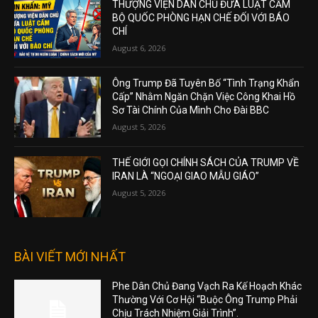
THƯỢNG VIỆN DÂN CHỦ ĐƯA LUẬT CẤM
BỘ QUỐC PHÒNG HẠN CHẾ ĐỐI VỚI BÁO
CHÍ
August 6, 2026
Ông Trump Đã Tuyên Bố “Tình Trạng Khẩn
Cấp” Nhằm Ngăn Chặn Việc Công Khai Hồ
Sơ Tài Chính Của Mình Cho Đài BBC
August 5, 2026
THẾ GIỚI GỌI CHÍNH SÁCH CỦA TRUMP VỀ
IRAN LÀ “NGOẠI GIAO MẪU GIÁO”
August 5, 2026
BÀI VIẾT MỚI NHẤT
Phe Dân Chủ Đang Vạch Ra Kế Hoạch Khác
Thường Với Cơ Hội “Buộc Ông Trump Phải
Chịu Trách Nhiệm Giải Trình”.