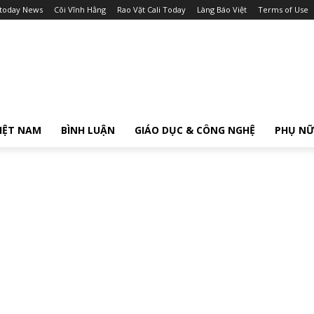
itoday News
Cõi Vĩnh Hằng
Rao Vặt Cali Today
Làng Báo Việt
Terms of Use
IỆT NAM
BÌNH LUẬN
GIÁO DỤC & CÔNG NGHỆ
PHỤ N