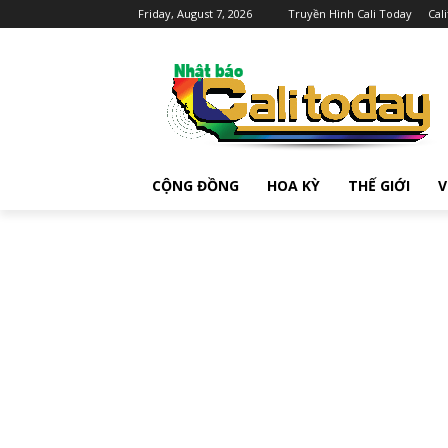
Friday, August 7, 2026
Truyền Hình Cali Today
Cal
CỘNG ĐỒNG
HOA KỲ
THẾ GIỚI
V