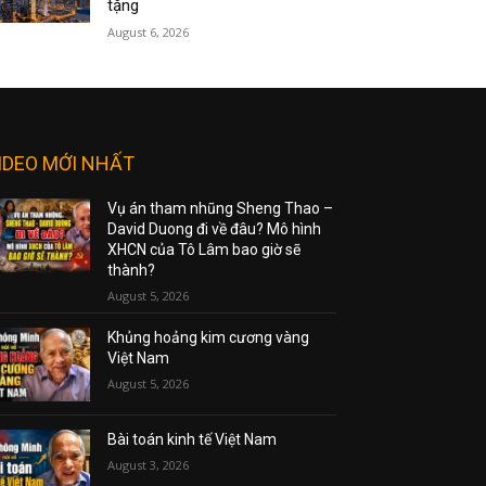
tặng
August 6, 2026
IDEO MỚI NHẤT
Vụ án tham nhũng Sheng Thao –
David Duong đi về đâu? Mô hình
XHCN của Tô Lâm bao giờ sẽ
thành?
August 5, 2026
Khủng hoảng kim cương vàng
Việt Nam
August 5, 2026
Bài toán kinh tế Việt Nam
August 3, 2026