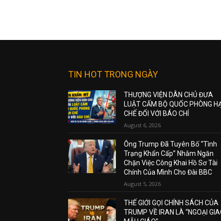
TIN HOT TRONG NGÀY
THƯỢNG VIỆN DÂN CHỦ ĐƯA
LUẬT CẤM BỘ QUỐC PHÒNG H
CHẾ ĐỐI VỚI BÁO CHÍ
August 6, 2026
Ông Trump Đã Tuyên Bố “Tình
Trạng Khẩn Cấp” Nhằm Ngăn
Chặn Việc Công Khai Hồ Sơ Tài
Chính Của Mình Cho Đài BBC
August 5, 2026
THẾ GIỚI GỌI CHÍNH SÁCH CỦA
TRUMP VỀ IRAN LÀ “NGOẠI GI