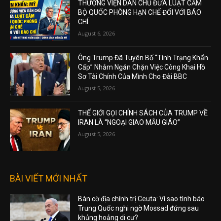
THƯỢNG VIỆN DÂN CHỦ ĐƯA LUẬT CẤM
BỘ QUỐC PHÒNG HẠN CHẾ ĐỐI VỚI BÁO
CHÍ
August 6, 2026
Ông Trump Đã Tuyên Bố “Tình Trạng Khẩn
Cấp” Nhằm Ngăn Chặn Việc Công Khai Hồ
Sơ Tài Chính Của Mình Cho Đài BBC
August 5, 2026
THẾ GIỚI GỌI CHÍNH SÁCH CỦA TRUMP VỀ
IRAN LÀ “NGOẠI GIAO MẪU GIÁO”
August 5, 2026
BÀI VIẾT MỚI NHẤT
Bàn cờ địa chính trị Ceuta: Vì sao tình báo
Trung Quốc nghi ngờ Mossad đứng sau
khủng hoảng di cư?