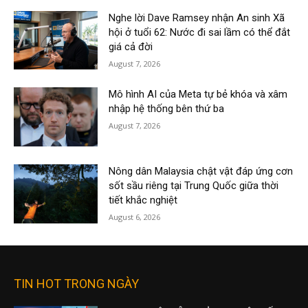
Nghe lời Dave Ramsey nhận An sinh Xã
hội ở tuổi 62: Nước đi sai lầm có thể đắt
giá cả đời
August 7, 2026
Mô hình AI của Meta tự bẻ khóa và xâm
nhập hệ thống bên thứ ba
August 7, 2026
Nông dân Malaysia chật vật đáp ứng cơn
sốt sầu riêng tại Trung Quốc giữa thời
tiết khắc nghiệt
August 6, 2026
TIN HOT TRONG NGÀY