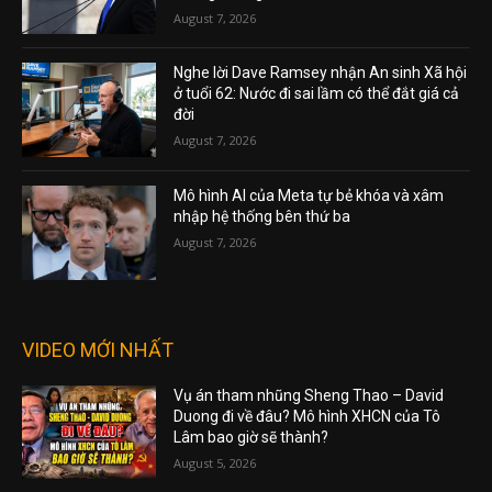
August 7, 2026
Nghe lời Dave Ramsey nhận An sinh Xã hội
ở tuổi 62: Nước đi sai lầm có thể đắt giá cả
đời
August 7, 2026
Mô hình AI của Meta tự bẻ khóa và xâm
nhập hệ thống bên thứ ba
August 7, 2026
VIDEO MỚI NHẤT
Vụ án tham nhũng Sheng Thao – David
Duong đi về đâu? Mô hình XHCN của Tô
Lâm bao giờ sẽ thành?
August 5, 2026