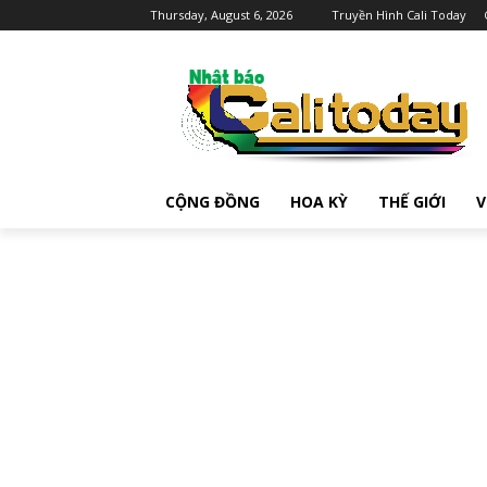
Thursday, August 6, 2026
Truyền Hình Cali Today
CỘNG ĐỒNG
HOA KỲ
THẾ GIỚI
V