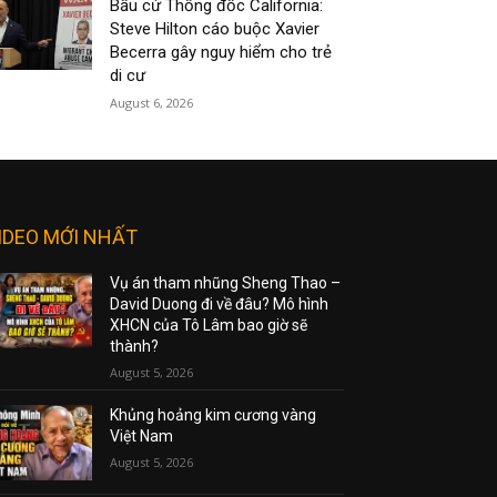
Bầu cử Thống đốc California:
Steve Hilton cáo buộc Xavier
Becerra gây nguy hiểm cho trẻ
di cư
August 6, 2026
IDEO MỚI NHẤT
Vụ án tham nhũng Sheng Thao –
David Duong đi về đâu? Mô hình
XHCN của Tô Lâm bao giờ sẽ
thành?
August 5, 2026
Khủng hoảng kim cương vàng
Việt Nam
August 5, 2026