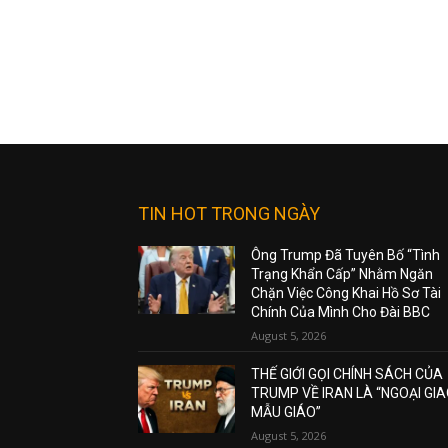
TIN HOT TRONG NGÀY
Ông Trump Đã Tuyên Bố “Tình
Trạng Khẩn Cấp” Nhằm Ngăn
Chặn Việc Công Khai Hồ Sơ Tài
Chính Của Mình Cho Đài BBC
August 5, 2026
THẾ GIỚI GỌI CHÍNH SÁCH CỦA
TRUMP VỀ IRAN LÀ “NGOẠI GI
MẪU GIÁO”
August 5, 2026