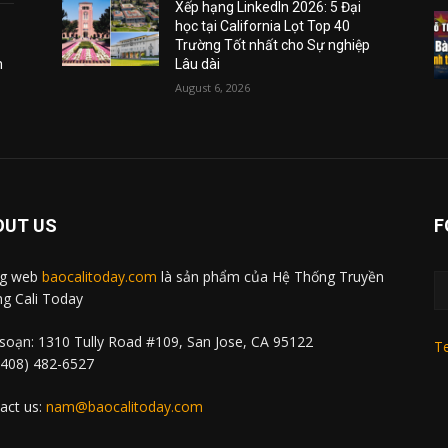
Xếp hạng LinkedIn 2026: 5 Đại
học tại California Lọt Top 40
Trường Tốt nhất cho Sự nghiệp
m
Lâu dài
August 6, 2026
OUT US
F
ng web
baocalitoday.com
là sản phẩm của Hệ Thống Truyền
g Cali Today
soạn: 1310 Tully Road #109, San Jose, CA 95122
Te
 (408) 482-6527
act us:
nam@baocalitoday.com