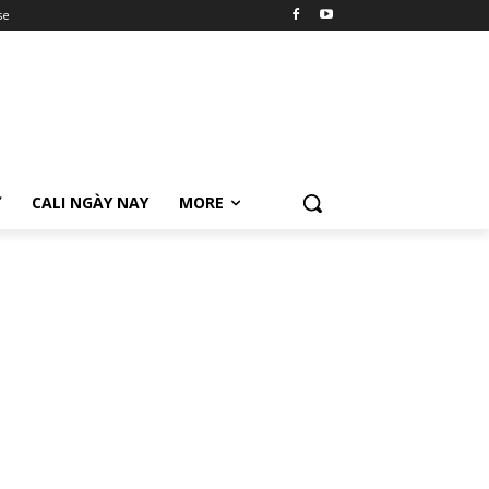
se
Ữ
CALI NGÀY NAY
MORE