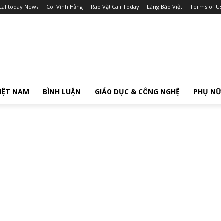
Calitoday News
Cõi Vĩnh Hằng
Rao Vặt Cali Today
Làng Báo Việt
Terms of U
IỆT NAM
BÌNH LUẬN
GIÁO DỤC & CÔNG NGHỆ
PHỤ N