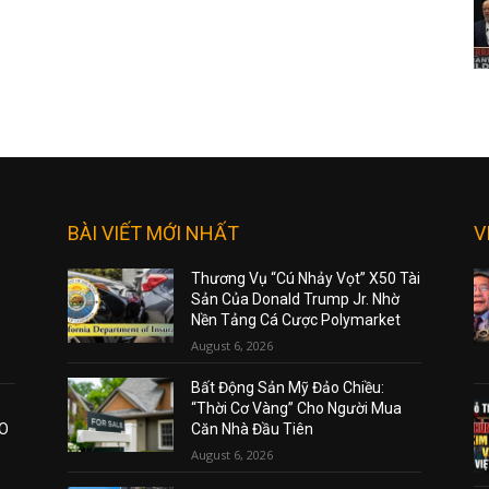
BÀI VIẾT MỚI NHẤT
V
Thương Vụ “Cú Nhảy Vọt” X50 Tài
Sản Của Donald Trump Jr. Nhờ
Nền Tảng Cá Cược Polymarket
August 6, 2026
Bất Động Sản Mỹ Đảo Chiều:
“Thời Cơ Vàng” Cho Người Mua
AO
Căn Nhà Đầu Tiên
August 6, 2026