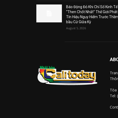
Báo Động Đỏ Khi Chỉ Số Kinh Tế
“Then Chốt Nhất” Thế Giới Phát
Tín Hiệu Nguy Hiểm Trước Thề
bầu Cử Giữa Kỳ
August 5, 2026
AB
Tra
Thôn
Tòa 
Tel:
Cont