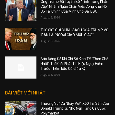
Ông Trump Đã Tuyên Bố “Tình Trạng Khẩn
Cấp” Nhằm Ngăn Chặn Việc Công Khai Hồ
Sơ Tài Chính Của Mình Cho Đài BBC
August 5, 2026
THẾ GIỚI GỌI CHÍNH SÁCH CỦA TRUMP VỀ
IRAN LÀ “NGOẠI GIAO MẪU GIÁO”
August 5, 2026
Báo Động Đỏ Khi Chỉ Số Kinh Tế “Then Chốt
Nhất” Thế Giới Phát Tín Hiệu Nguy Hiểm
Trước Thềm bầu Cử Giữa Kỳ
August 5, 2026
BÀI VIẾT MỚI NHẤT
Thương Vụ “Cú Nhảy Vọt” X50 Tài Sản Của
Donald Trump Jr. Nhờ Nền Tảng Cá Cược
Polymarket