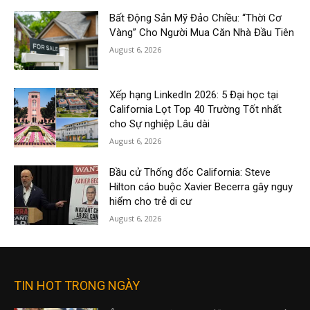
Bất Động Sản Mỹ Đảo Chiều: “Thời Cơ
Vàng” Cho Người Mua Căn Nhà Đầu Tiên
August 6, 2026
Xếp hạng LinkedIn 2026: 5 Đại học tại
California Lọt Top 40 Trường Tốt nhất
cho Sự nghiệp Lâu dài
August 6, 2026
Bầu cử Thống đốc California: Steve
Hilton cáo buộc Xavier Becerra gây nguy
hiểm cho trẻ di cư
August 6, 2026
TIN HOT TRONG NGÀY