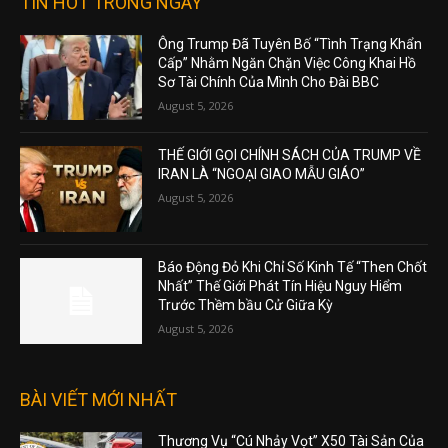
TIN HOT TRONG NGÀY
Ông Trump Đã Tuyên Bố “Tình Trạng Khẩn
Cấp” Nhằm Ngăn Chặn Việc Công Khai Hồ
Sơ Tài Chính Của Mình Cho Đài BBC
August 5, 2026
THẾ GIỚI GỌI CHÍNH SÁCH CỦA TRUMP VỀ
IRAN LÀ “NGOẠI GIAO MẪU GIÁO”
August 5, 2026
Báo Động Đỏ Khi Chỉ Số Kinh Tế “Then Chốt
Nhất” Thế Giới Phát Tín Hiệu Nguy Hiểm
Trước Thềm bầu Cử Giữa Kỳ
August 5, 2026
BÀI VIẾT MỚI NHẤT
Thương Vụ “Cú Nhảy Vọt” X50 Tài Sản Của