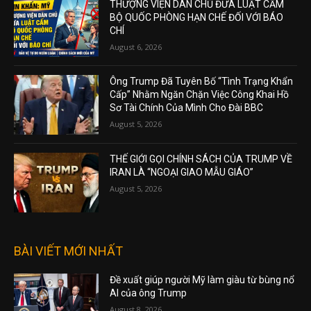
THƯỢNG VIỆN DÂN CHỦ ĐƯA LUẬT CẤM
BỘ QUỐC PHÒNG HẠN CHẾ ĐỐI VỚI BÁO
CHÍ
August 6, 2026
Ông Trump Đã Tuyên Bố “Tình Trạng Khẩn
Cấp” Nhằm Ngăn Chặn Việc Công Khai Hồ
Sơ Tài Chính Của Mình Cho Đài BBC
August 5, 2026
THẾ GIỚI GỌI CHÍNH SÁCH CỦA TRUMP VỀ
IRAN LÀ “NGOẠI GIAO MẪU GIÁO”
August 5, 2026
BÀI VIẾT MỚI NHẤT
Đề xuất giúp người Mỹ làm giàu từ bùng nổ
AI của ông Trump
August 8, 2026