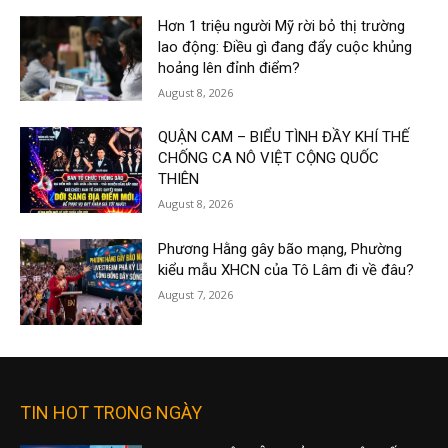
Hơn 1 triệu người Mỹ rời bỏ thị trường
lao động: Điều gì đang đẩy cuộc khủng
hoảng lên đỉnh điểm?
August 8, 2026
QUẬN CAM – BIỂU TÌNH ĐẦY KHÍ THẾ
CHỐNG CA NÔ VIỆT CỘNG QUỐC
THIÊN
August 8, 2026
Phương Hằng gây bão mạng, Phường
kiểu mẫu XHCN của Tô Lâm đi về đâu?
August 7, 2026
TIN HOT TRONG NGÀY