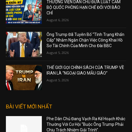
THƯỢNG VIỆN DÂN CHỦ ĐƯA LUẬT CẤM
BỘ QUỐC PHÒNG HẠN CHẾ ĐỐI VỚI BÁO
CHÍ
August 6, 2026
Ông Trump Đã Tuyên Bố “Tình Trạng Khẩn
Cấp” Nhằm Ngăn Chặn Việc Công Khai Hồ
Sơ Tài Chính Của Mình Cho Đài BBC
August 5, 2026
THẾ GIỚI GỌI CHÍNH SÁCH CỦA TRUMP VỀ
IRAN LÀ “NGOẠI GIAO MẪU GIÁO”
August 5, 2026
BÀI VIẾT MỚI NHẤT
Phe Dân Chủ Đang Vạch Ra Kế Hoạch Khác
Thường Với Cơ Hội “Buộc Ông Trump Phải
Chịu Trách Nhiệm Giải Trình”.