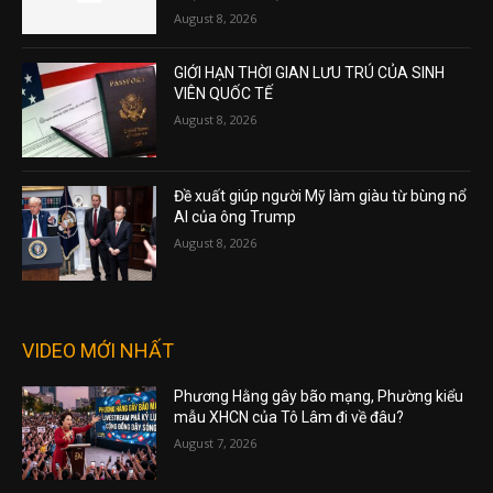
August 8, 2026
GIỚI HẠN THỜI GIAN LƯU TRÚ CỦA SINH
VIÊN QUỐC TẾ
August 8, 2026
Đề xuất giúp người Mỹ làm giàu từ bùng nổ
AI của ông Trump
August 8, 2026
VIDEO MỚI NHẤT
Phương Hằng gây bão mạng, Phường kiểu
mẫu XHCN của Tô Lâm đi về đâu?
August 7, 2026