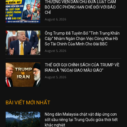
THƯỢNG VIỆN DÂN CHỦ ĐƯA LUẬT CẤM
BỘ QUỐC PHÒNG HẠN CHẾ ĐỐI VỚI BÁO
CHÍ
August 6, 2026
Ông Trump Đã Tuyên Bố “Tình Trạng Khẩn
Cấp” Nhằm Ngăn Chặn Việc Công Khai Hồ
Sơ Tài Chính Của Mình Cho Đài BBC
August 5, 2026
THẾ GIỚI GỌI CHÍNH SÁCH CỦA TRUMP VỀ
IRAN LÀ “NGOẠI GIAO MẪU GIÁO”
August 5, 2026
BÀI VIẾT MỚI NHẤT
Nông dân Malaysia chật vật đáp ứng cơn
sốt sầu riêng tại Trung Quốc giữa thời tiết
khắc nghiệt