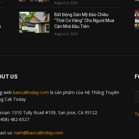
August 6, 2026
Bất Động Sản Mỹ Đảo Chiều:
“Thời Cơ Vàng” Cho Người Mua
m
Căn Nhà Đầu Tiên
August 6, 2026
OUT US
F
ng web
baocalitoday.com
là sản phẩm của Hệ Thống Truyền
g Cali Today
soạn: 1310 Tully Road #109, San Jose, CA 95122
Te
 (408) 482-6527
act us:
nam@baocalitoday.com