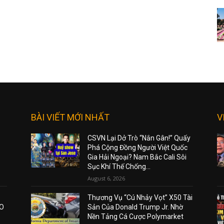
BÀI VIẾT MỚI NHẤT
V
CSVN Lại Dở Trò “Nắn Gân!” Quấy
Phá Cộng Đồng Người Việt Quốc
Gia Hải Ngoại? Nam Bắc Cali Sôi
Sục Khí Thế Chống...
August 6, 2026
Thương Vụ “Cú Nhảy Vọt” X50 Tài
AO
Sản Của Donald Trump Jr. Nhờ
Nền Tảng Cá Cược Polymarket