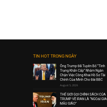
TIN HOT TRONG NGÀY
Ông Trump Đã Tuyên Bố “Tình
Trạng Khẩn Cấp” Nhằm Ngăn
Chặn Việc Công Khai Hồ Sơ Tài
Chính Của Mình Cho Đài BBC
August 5, 2026
THẾ GIỚI GỌI CHÍNH SÁCH CỦA
TRUMP VỀ IRAN LÀ “NGOẠI GI
MẪU GIÁO”