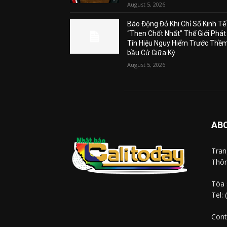
August 5, 2026
Báo Động Đỏ Khi Chỉ Số Kinh Tế
“Then Chốt Nhất” Thế Giới Phát
Tín Hiệu Nguy Hiểm Trước Thề
bầu Cử Giữa Kỳ
August 5, 2026
AB
Tra
Thôn
Tòa 
Tel:
Cont