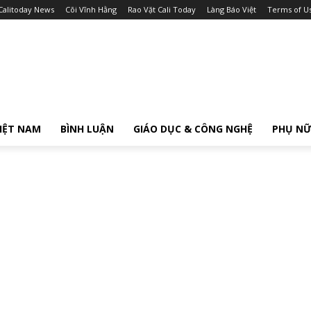
Calitoday News
Cõi Vĩnh Hằng
Rao Vặt Cali Today
Làng Báo Việt
Terms of U
IỆT NAM
BÌNH LUẬN
GIÁO DỤC & CÔNG NGHỆ
PHỤ N