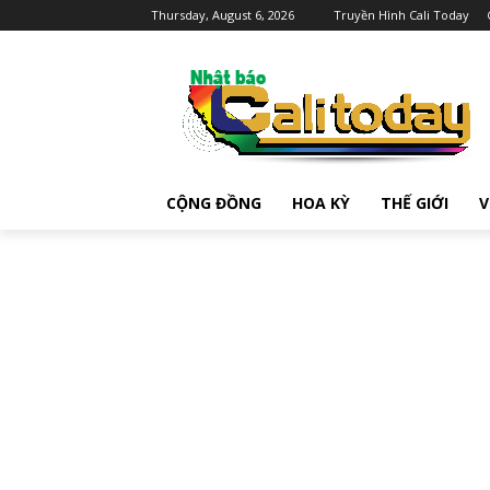
Thursday, August 6, 2026
Truyền Hình Cali Today
CỘNG ĐỒNG
HOA KỲ
THẾ GIỚI
V