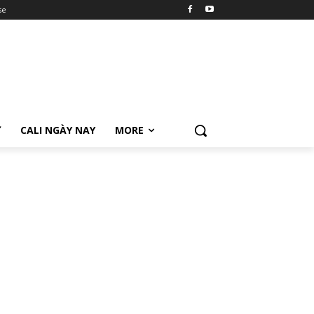
se
Ữ
CALI NGÀY NAY
MORE