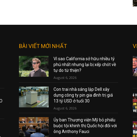
BÀI VIẾT MỚI NHẤT
V
Vì sao California sở hữu nhiều tỷ
phú nhất nhưng lại bị xếp chót về
tự do từ thiện?
August 6, 2026
Con trai nhà sáng lập Dell xây
dựng công ty pin gia đình trị giá
AO
13 tỷ USD ở tuổi 30
August 6, 2026
Ủy ban Thượng viện Mỹ bỏ phiếu
buộc tội khinh thị Quốc hội đối với
ông Anthony Fauci