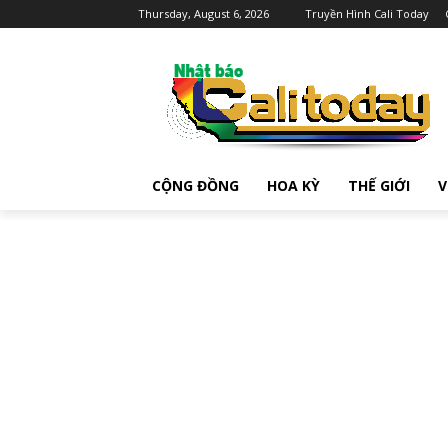
Thursday, August 6, 2026
Truyền Hình Cali Today
CỘNG ĐỒNG
HOA KỲ
THẾ GIỚI
V