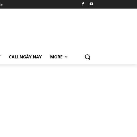
se
Ữ
CALI NGÀY NAY
MORE