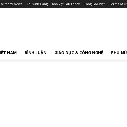
Calitoday News
Cõi Vĩnh Hằng
Rao Vặt Cali Today
Làng Báo Việt
Terms of U
IỆT NAM
BÌNH LUẬN
GIÁO DỤC & CÔNG NGHỆ
PHỤ N