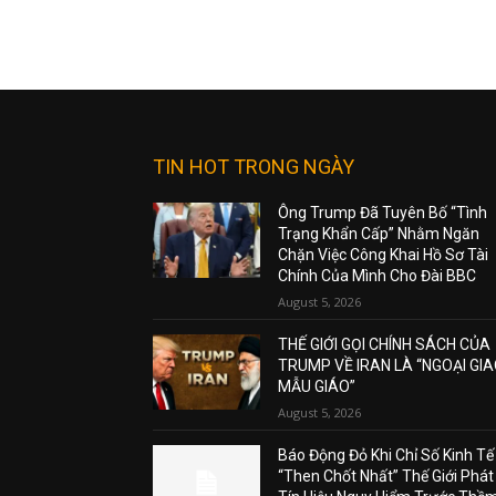
TIN HOT TRONG NGÀY
Ông Trump Đã Tuyên Bố “Tình
Trạng Khẩn Cấp” Nhằm Ngăn
Chặn Việc Công Khai Hồ Sơ Tài
Chính Của Mình Cho Đài BBC
August 5, 2026
THẾ GIỚI GỌI CHÍNH SÁCH CỦA
TRUMP VỀ IRAN LÀ “NGOẠI GI
MẪU GIÁO”
August 5, 2026
Báo Động Đỏ Khi Chỉ Số Kinh Tế
“Then Chốt Nhất” Thế Giới Phát