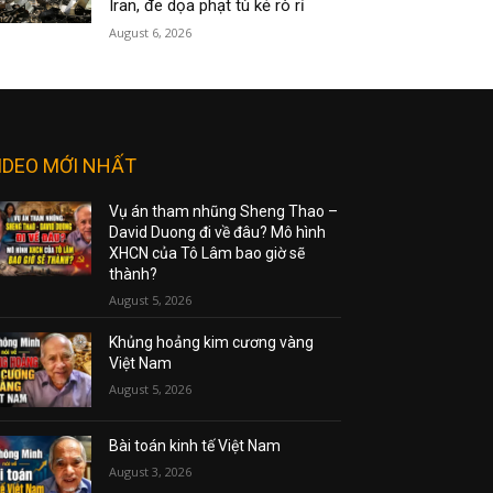
Iran, đe dọa phạt tù kẻ rò rỉ
August 6, 2026
IDEO MỚI NHẤT
Vụ án tham nhũng Sheng Thao –
David Duong đi về đâu? Mô hình
XHCN của Tô Lâm bao giờ sẽ
thành?
August 5, 2026
Khủng hoảng kim cương vàng
Việt Nam
August 5, 2026
Bài toán kinh tế Việt Nam
August 3, 2026