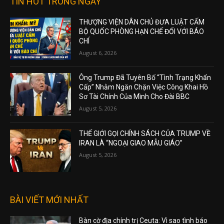
TIN HOT TRONG NGÀY
THƯỢNG VIỆN DÂN CHỦ ĐƯA LUẬT CẤM
BỘ QUỐC PHÒNG HẠN CHẾ ĐỐI VỚI BÁO
CHÍ
August 6, 2026
Ông Trump Đã Tuyên Bố “Tình Trạng Khẩn
Cấp” Nhằm Ngăn Chặn Việc Công Khai Hồ
Sơ Tài Chính Của Mình Cho Đài BBC
August 5, 2026
THẾ GIỚI GỌI CHÍNH SÁCH CỦA TRUMP VỀ
IRAN LÀ “NGOẠI GIAO MẪU GIÁO”
August 5, 2026
BÀI VIẾT MỚI NHẤT
Bàn cờ địa chính trị Ceuta: Vì sao tình báo