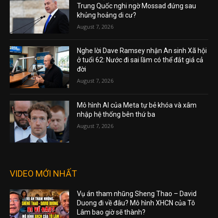
Trung Quốc nghi ngờ Mossad đứng sau
khủng hoảng di cư?
August 7, 2026
Nghe lời Dave Ramsey nhận An sinh Xã hội
ở tuổi 62: Nước đi sai lầm có thể đắt giá cả
đời
August 7, 2026
Mô hình AI của Meta tự bẻ khóa và xâm
nhập hệ thống bên thứ ba
August 7, 2026
VIDEO MỚI NHẤT
Vụ án tham nhũng Sheng Thao – David
Duong đi về đâu? Mô hình XHCN của Tô
Lâm bao giờ sẽ thành?