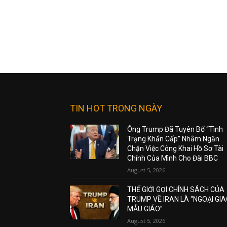
TIN HOT TRONG NGÀY
Ông Trump Đã Tuyên Bố “Tình
Trạng Khẩn Cấp” Nhằm Ngăn
Chặn Việc Công Khai Hồ Sơ Tài
Chính Của Mình Cho Đài BBC
August 5, 2026
THẾ GIỚI GỌI CHÍNH SÁCH CỦA
TRUMP VỀ IRAN LÀ “NGOẠI GI
MẪU GIÁO”
August 5, 2026