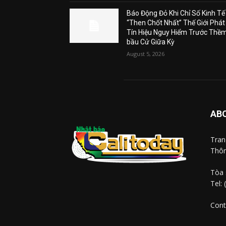
Báo Động Đỏ Khi Chỉ Số Kinh Tế
“Then Chốt Nhất” Thế Giới Phát
Tín Hiệu Nguy Hiểm Trước Thề
bầu Cử Giữa Kỳ
August 5, 2026
AB
Tra
Thôn
Tòa 
Tel:
Cont