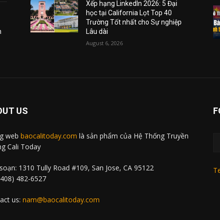
Xếp hạng LinkedIn 2026: 5 Đại
học tại California Lọt Top 40
Trường Tốt nhất cho Sự nghiệp
m
Lâu dài
August 6, 2026
OUT US
F
ng web
baocalitoday.com
là sản phẩm của Hệ Thống Truyền
g Cali Today
soạn: 1310 Tully Road #109, San Jose, CA 95122
Te
 (408) 482-6527
act us:
nam@baocalitoday.com