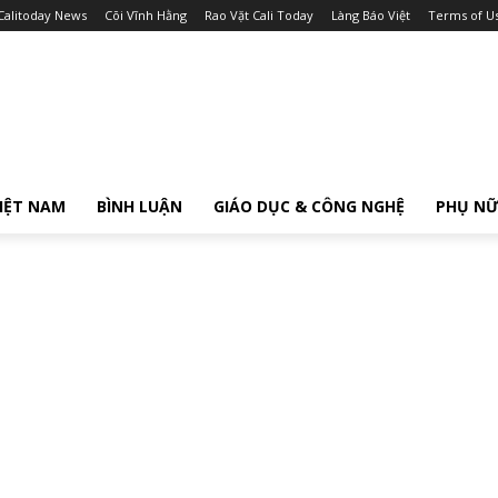
Calitoday News
Cõi Vĩnh Hằng
Rao Vặt Cali Today
Làng Báo Việt
Terms of U
IỆT NAM
BÌNH LUẬN
GIÁO DỤC & CÔNG NGHỆ
PHỤ N