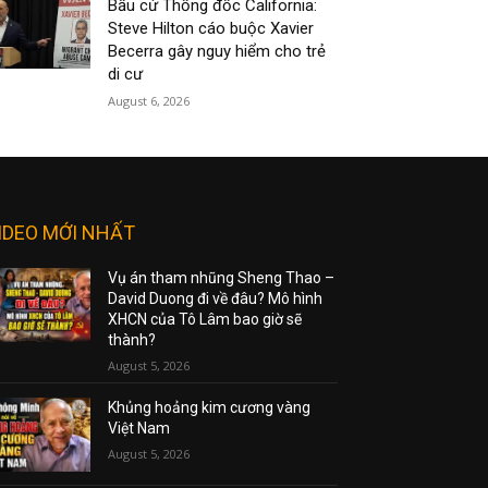
Bầu cử Thống đốc California:
Steve Hilton cáo buộc Xavier
Becerra gây nguy hiểm cho trẻ
di cư
August 6, 2026
IDEO MỚI NHẤT
Vụ án tham nhũng Sheng Thao –
David Duong đi về đâu? Mô hình
XHCN của Tô Lâm bao giờ sẽ
thành?
August 5, 2026
Khủng hoảng kim cương vàng
Việt Nam
August 5, 2026