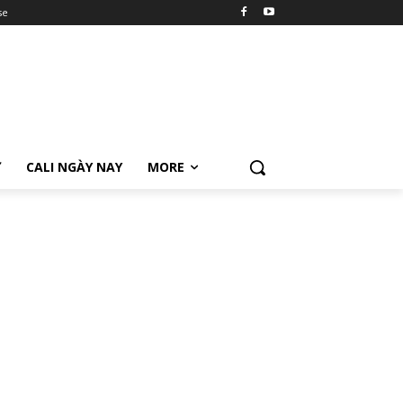
se
Ữ
CALI NGÀY NAY
MORE