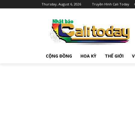
Thursday, August 6, 2026
Truyền Hình Cali Today
CỘNG ĐỒNG
HOA KỲ
THẾ GIỚI
V