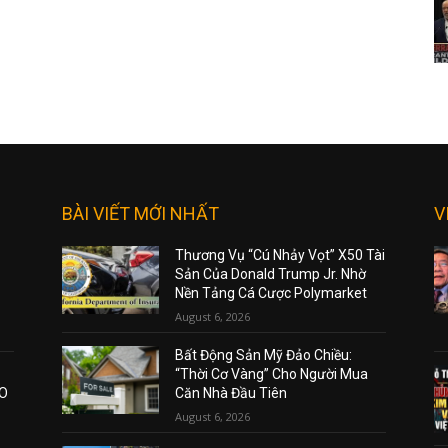
BÀI VIẾT MỚI NHẤT
V
Thương Vụ “Cú Nhảy Vọt” X50 Tài
Sản Của Donald Trump Jr. Nhờ
Nền Tảng Cá Cược Polymarket
August 6, 2026
Bất Động Sản Mỹ Đảo Chiều:
“Thời Cơ Vàng” Cho Người Mua
AO
Căn Nhà Đầu Tiên
August 6, 2026