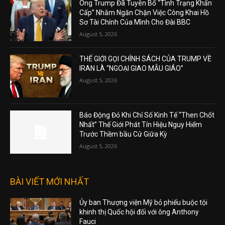
Ông Trump Đã Tuyên Bố “Tình Trạng Khẩn
Cấp” Nhằm Ngăn Chặn Việc Công Khai Hồ
Sơ Tài Chính Của Mình Cho Đài BBC
August 5, 2026
THẾ GIỚI GỌI CHÍNH SÁCH CỦA TRUMP VỀ
IRAN LÀ “NGOẠI GIAO MẪU GIÁO”
August 5, 2026
Báo Động Đỏ Khi Chỉ Số Kinh Tế “Then Chốt
Nhất” Thế Giới Phát Tín Hiệu Nguy Hiểm
Trước Thềm bầu Cử Giữa Kỳ
August 5, 2026
BÀI VIẾT MỚI NHẤT
Ủy ban Thượng viện Mỹ bỏ phiếu buộc tội
khinh thị Quốc hội đối với ông Anthony
Fauci