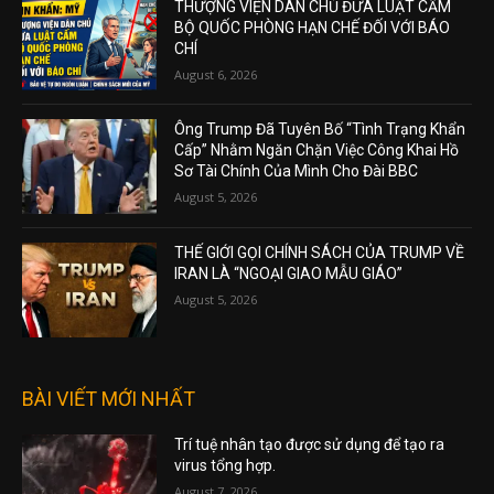
THƯỢNG VIỆN DÂN CHỦ ĐƯA LUẬT CẤM
BỘ QUỐC PHÒNG HẠN CHẾ ĐỐI VỚI BÁO
CHÍ
August 6, 2026
Ông Trump Đã Tuyên Bố “Tình Trạng Khẩn
Cấp” Nhằm Ngăn Chặn Việc Công Khai Hồ
Sơ Tài Chính Của Mình Cho Đài BBC
August 5, 2026
THẾ GIỚI GỌI CHÍNH SÁCH CỦA TRUMP VỀ
IRAN LÀ “NGOẠI GIAO MẪU GIÁO”
August 5, 2026
BÀI VIẾT MỚI NHẤT
Trí tuệ nhân tạo được sử dụng để tạo ra
virus tổng hợp.
August 7, 2026