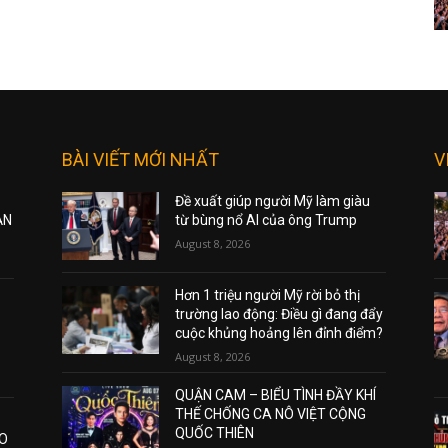
BÀI VIẾT MỚI NHẤT
V
Đề xuất giúp người Mỹ làm giàu
ẠN
từ bùng nổ AI của ông Trump
August 8, 2026
Hơn 1 triệu người Mỹ rời bỏ thị
trường lao động: Điều gì đang đẩy
cuộc khủng hoảng lên đỉnh điểm?
August 8, 2026
QUẬN CAM – BIỂU TÌNH ĐẦY KHÍ
THẾ CHỐNG CA NÔ VIỆT CỘNG
QUỐC THIÊN
AO