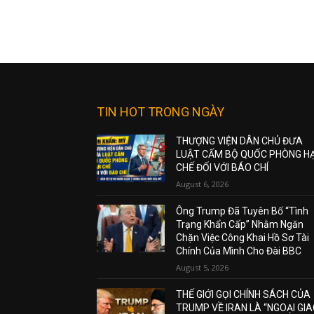
TIN HOT TRONG NGÀY
THƯỢNG VIỆN DÂN CHỦ ĐƯA
LUẬT CẤM BỘ QUỐC PHÒNG H
CHẾ ĐỐI VỚI BÁO CHÍ
August 6, 2026
Ông Trump Đã Tuyên Bố “Tình
Trạng Khẩn Cấp” Nhằm Ngăn
Chặn Việc Công Khai Hồ Sơ Tài
Chính Của Mình Cho Đài BBC
August 5, 2026
THẾ GIỚI GỌI CHÍNH SÁCH CỦA
TRUMP VỀ IRAN LÀ “NGOẠI GI