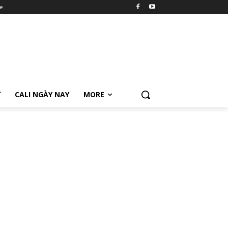
e
Ữ
CALI NGÀY NAY
MORE