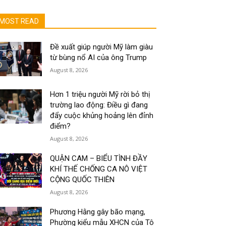
MOST READ
Đề xuất giúp người Mỹ làm giàu
từ bùng nổ AI của ông Trump
August 8, 2026
Hơn 1 triệu người Mỹ rời bỏ thị
trường lao động: Điều gì đang
đẩy cuộc khủng hoảng lên đỉnh
điểm?
August 8, 2026
QUẬN CAM – BIỂU TÌNH ĐẦY
KHÍ THẾ CHỐNG CA NÔ VIỆT
CỘNG QUỐC THIÊN
August 8, 2026
Phương Hằng gây bão mạng,
Phường kiểu mẫu XHCN của Tô