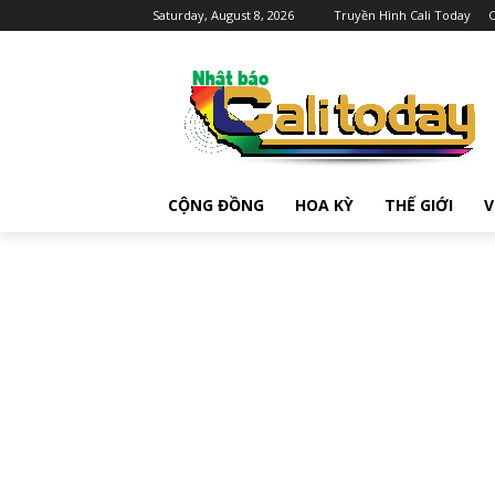
Saturday, August 8, 2026
Truyền Hình Cali Today
C
CỘNG ĐỒNG
HOA KỲ
THẾ GIỚI
V