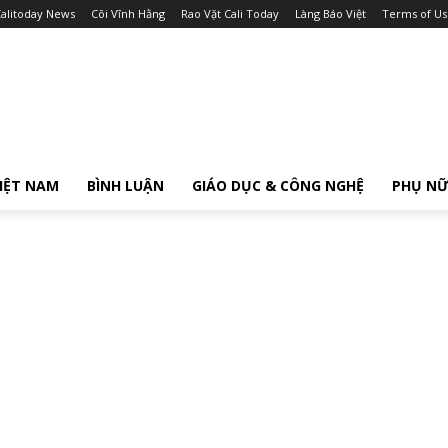
alitoday News
Cõi Vĩnh Hằng
Rao Vặt Cali Today
Làng Báo Việt
Terms of Us
IỆT NAM
BÌNH LUẬN
GIÁO DỤC & CÔNG NGHỆ
PHỤ N