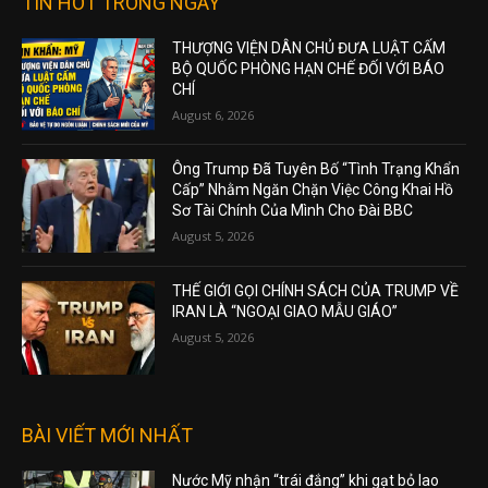
TIN HOT TRONG NGÀY
THƯỢNG VIỆN DÂN CHỦ ĐƯA LUẬT CẤM
BỘ QUỐC PHÒNG HẠN CHẾ ĐỐI VỚI BÁO
CHÍ
August 6, 2026
Ông Trump Đã Tuyên Bố “Tình Trạng Khẩn
Cấp” Nhằm Ngăn Chặn Việc Công Khai Hồ
Sơ Tài Chính Của Mình Cho Đài BBC
August 5, 2026
THẾ GIỚI GỌI CHÍNH SÁCH CỦA TRUMP VỀ
IRAN LÀ “NGOẠI GIAO MẪU GIÁO”
August 5, 2026
BÀI VIẾT MỚI NHẤT
Nước Mỹ nhận “trái đắng” khi gạt bỏ lao