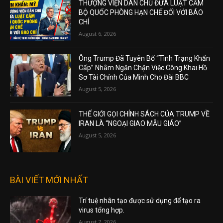
THƯỢNG VIỆN DÂN CHỦ ĐƯA LUẬT CẤM
BỘ QUỐC PHÒNG HẠN CHẾ ĐỐI VỚI BÁO
CHÍ
August 6, 2026
Ông Trump Đã Tuyên Bố “Tình Trạng Khẩn
Cấp” Nhằm Ngăn Chặn Việc Công Khai Hồ
Sơ Tài Chính Của Mình Cho Đài BBC
August 5, 2026
THẾ GIỚI GỌI CHÍNH SÁCH CỦA TRUMP VỀ
IRAN LÀ “NGOẠI GIAO MẪU GIÁO”
August 5, 2026
BÀI VIẾT MỚI NHẤT
Trí tuệ nhân tạo được sử dụng để tạo ra
virus tổng hợp.
August 7, 2026