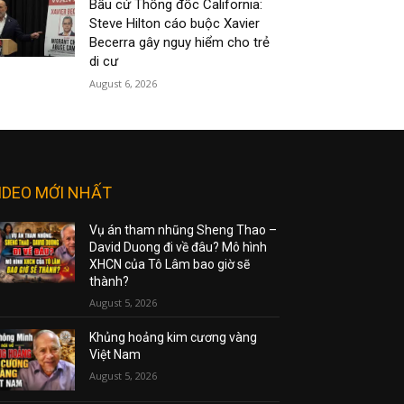
Bầu cử Thống đốc California:
Steve Hilton cáo buộc Xavier
Becerra gây nguy hiểm cho trẻ
di cư
August 6, 2026
IDEO MỚI NHẤT
Vụ án tham nhũng Sheng Thao –
David Duong đi về đâu? Mô hình
XHCN của Tô Lâm bao giờ sẽ
thành?
August 5, 2026
Khủng hoảng kim cương vàng
Việt Nam
August 5, 2026