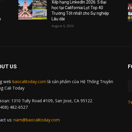
Xếp hạng LinkedIn 2026: 5 Đại
học tại California Lọt Top 40
Trường Tốt nhất cho Sự nghiệp
m
Lâu dài
August 6, 2026
OUT US
F
ng web
baocalitoday.com
là sản phẩm của Hệ Thống Truyền
g Cali Today
soạn: 1310 Tully Road #109, San Jose, CA 95122
Te
 (408) 482-6527
act us:
nam@baocalitoday.com