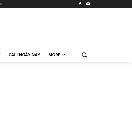
se
Ữ
CALI NGÀY NAY
MORE