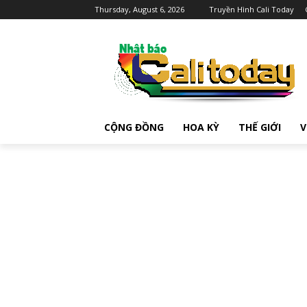
Thursday, August 6, 2026
Truyền Hình Cali Today
CỘNG ĐỒNG
HOA KỲ
THẾ GIỚI
V