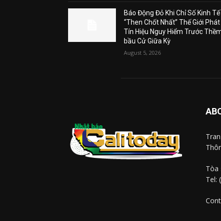
Báo Động Đỏ Khi Chỉ Số Kinh Tế
“Then Chốt Nhất” Thế Giới Phát
Tín Hiệu Nguy Hiểm Trước Thề
bầu Cử Giữa Kỳ
August 5, 2026
AB
Tra
Thôn
Tòa 
Tel:
Cont