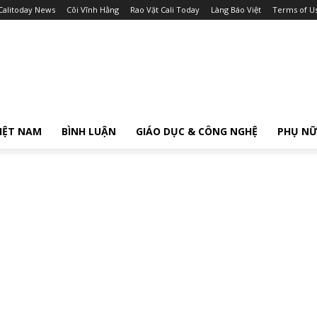
Calitoday News
Cõi Vĩnh Hằng
Rao Vặt Cali Today
Làng Báo Việt
Terms of U
IỆT NAM
BÌNH LUẬN
GIÁO DỤC & CÔNG NGHỆ
PHỤ N