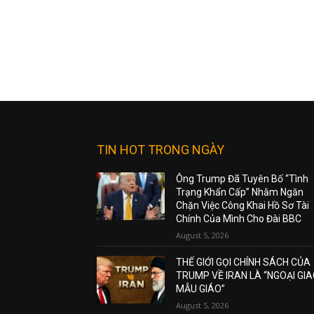
TIN HOT TRONG NGÀY
Ông Trump Đã Tuyên Bố “Tình
Trạng Khẩn Cấp” Nhằm Ngăn
Chặn Việc Công Khai Hồ Sơ Tài
Chính Của Mình Cho Đài BBC
August 5, 2026
THẾ GIỚI GỌI CHÍNH SÁCH CỦA
TRUMP VỀ IRAN LÀ “NGOẠI GI
MẪU GIÁO”
August 5, 2026