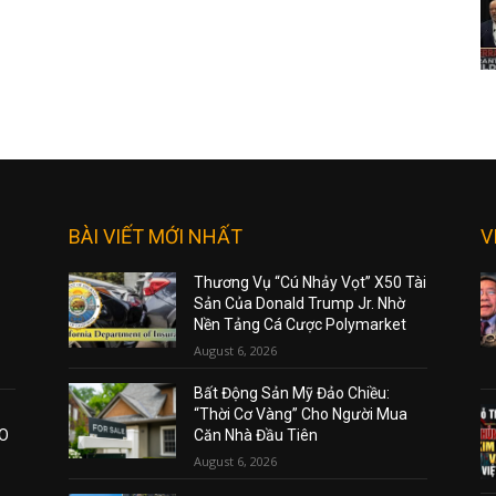
BÀI VIẾT MỚI NHẤT
V
Thương Vụ “Cú Nhảy Vọt” X50 Tài
Sản Của Donald Trump Jr. Nhờ
Nền Tảng Cá Cược Polymarket
August 6, 2026
Bất Động Sản Mỹ Đảo Chiều:
“Thời Cơ Vàng” Cho Người Mua
AO
Căn Nhà Đầu Tiên
August 6, 2026