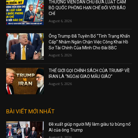
THƯỢNG VIỆN DÂN CHỦ ĐƯA LUẬT CẤM
BỘ QUỐC PHÒNG HẠN CHẾ ĐỐI VỚI BÁO
CHÍ
August 6, 2026
Ông Trump Đã Tuyên Bố “Tình Trạng Khẩn
Cấp” Nhằm Ngăn Chặn Việc Công Khai Hồ
Sơ Tài Chính Của Mình Cho Đài BBC
August 5, 2026
THẾ GIỚI GỌI CHÍNH SÁCH CỦA TRUMP VỀ
IRAN LÀ “NGOẠI GIAO MẪU GIÁO”
August 5, 2026
BÀI VIẾT MỚI NHẤT
Đề xuất giúp người Mỹ làm giàu từ bùng nổ
AI của ông Trump
August 8, 2026