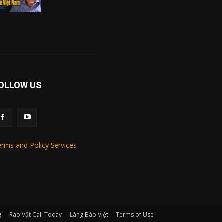
OLLOW US
rms and Policy Services
g
Rao Vặt Cali Today
Làng Báo Việt
Terms of Use