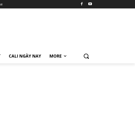
se
Ữ
CALI NGÀY NAY
MORE