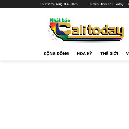
Thursday, August 6, 2026
Truyền Hình Cali Today
CỘNG ĐỒNG
HOA KỲ
THẾ GIỚI
V