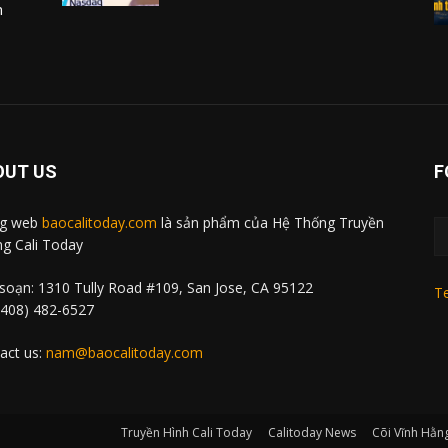
m
OUT US
F
ng web
baocalitoday.com
là sản phẩm của Hệ Thống Truyền
g Cali Today
soạn: 1310 Tully Road #109, San Jose, CA 95122
Te
 (408) 482-6527
act us:
nam@baocalitoday.com
Truyền Hình Cali Today
Calitoday News
Cõi Vĩnh Hằn