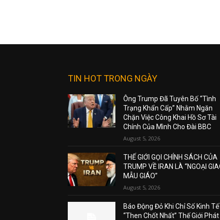
TIN HOT TRONG NGÀY
Ông Trump Đã Tuyên Bố “Tình
Trạng Khẩn Cấp” Nhằm Ngăn
Chặn Việc Công Khai Hồ Sơ Tài
Chính Của Mình Cho Đài BBC
August 5, 2026
THẾ GIỚI GỌI CHÍNH SÁCH CỦA
TRUMP VỀ IRAN LÀ “NGOẠI GI
MẪU GIÁO”
August 5, 2026
Báo Động Đỏ Khi Chỉ Số Kinh Tế
“Then Chốt Nhất” Thế Giới Phát