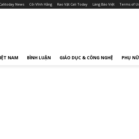
Calitoday News
Cõi Vĩnh Hằng
Rao Vặt Cali Today
Làng Báo Việt
Terms of U
IỆT NAM
BÌNH LUẬN
GIÁO DỤC & CÔNG NGHỆ
PHỤ N