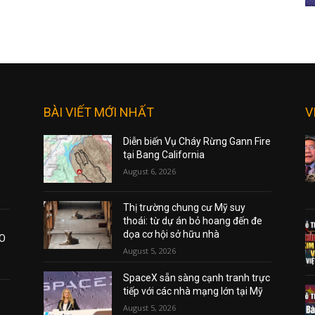
BÀI VIẾT MỚI NHẤT
V
Diễn biến Vụ Cháy Rừng Gann Fire
tại Bang California
August 6, 2026
Thị trường chung cư Mỹ suy
thoái: từ dự án bỏ hoang đến đe
dọa cơ hội sở hữu nhà
AO
August 5, 2026
SpaceX sẵn sàng cạnh tranh trực
tiếp với các nhà mạng lớn tại Mỹ
August 5, 2026