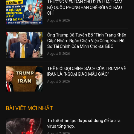
THƯỢNG VIỆN DÂN CHỦ ĐƯA LUẬT CẤM
BỘ QUỐC PHÒNG HẠN CHẾ ĐỐI VỚI BÁO
CHÍ
August 6, 2026
Ông Trump Đã Tuyên Bố “Tình Trạng Khẩn
Cấp” Nhằm Ngăn Chặn Việc Công Khai Hồ
Sơ Tài Chính Của Mình Cho Đài BBC
August 5, 2026
THẾ GIỚI GỌI CHÍNH SÁCH CỦA TRUMP VỀ
IRAN LÀ “NGOẠI GIAO MẪU GIÁO”
August 5, 2026
BÀI VIẾT MỚI NHẤT
Trí tuệ nhân tạo được sử dụng để tạo ra
virus tổng hợp.
August 7, 2026