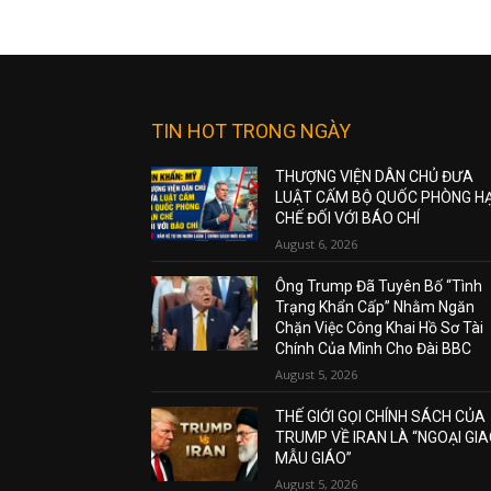
TIN HOT TRONG NGÀY
THƯỢNG VIỆN DÂN CHỦ ĐƯA
LUẬT CẤM BỘ QUỐC PHÒNG H
CHẾ ĐỐI VỚI BÁO CHÍ
August 6, 2026
Ông Trump Đã Tuyên Bố “Tình
Trạng Khẩn Cấp” Nhằm Ngăn
Chặn Việc Công Khai Hồ Sơ Tài
Chính Của Mình Cho Đài BBC
August 5, 2026
THẾ GIỚI GỌI CHÍNH SÁCH CỦA
TRUMP VỀ IRAN LÀ “NGOẠI GI
MẪU GIÁO”
August 5, 2026