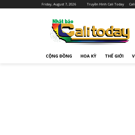
Friday, August 7, 2026
Truyền Hình Cali Today
Cal
CỘNG ĐỒNG
HOA KỲ
THẾ GIỚI
V