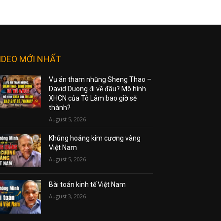
IDEO MỚI NHẤT
Vụ án tham nhũng Sheng Thao –
David Duong đi về đâu? Mô hình
XHCN của Tô Lâm bao giờ sẽ
thành?
August 5, 2026
Khủng hoảng kim cương vàng
Việt Nam
August 5, 2026
Bài toán kinh tế Việt Nam
August 3, 2026