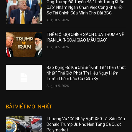
Ông Trump Đã Tuyên Bố “Tình Trạng Khẩn
Cấp” Nhằm Ngăn Chặn Việc Công Khai Hồ
Sơ Tài Chính Của Mình Cho Đài BBC
August 5, 2026
THẾ GIỚI GỌI CHÍNH SÁCH CỦA TRUMP VỀ
IRAN LÀ “NGOẠI GIAO MẪU GIÁO”
August 5, 2026
Báo Động Đỏ Khi Chỉ Số Kinh Tế “Then Chốt
Nhất” Thế Giới Phát Tín Hiệu Nguy Hiểm
Trước Thềm bầu Cử Giữa Kỳ
August 5, 2026
BÀI VIẾT MỚI NHẤT
Thương Vụ “Cú Nhảy Vọt” X50 Tài Sản Của
Donald Trump Jr. Nhờ Nền Tảng Cá Cược
Polymarket