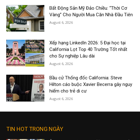
Bất Động Sản Mỹ Đảo Chiều: “Thời Cơ
Vàng” Cho Người Mua Căn Nhà Đầu Tiên
August 6, 2026
Xếp hạng LinkedIn 2026: 5 Đại học tại
California Lọt Top 40 Trường Tốt nhất
cho Sự nghiệp Lâu dài
August 6, 2026
Bầu cử Thống đốc California: Steve
Hilton cáo buộc Xavier Becerra gây nguy
hiểm cho trẻ di cư
August 6, 2026
TIN HOT TRONG NGÀY