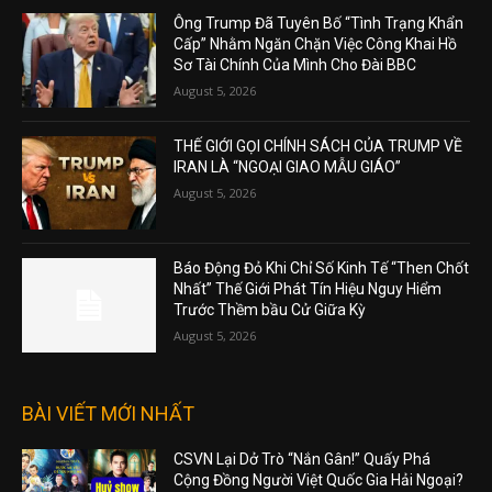
Ông Trump Đã Tuyên Bố “Tình Trạng Khẩn
Cấp” Nhằm Ngăn Chặn Việc Công Khai Hồ
Sơ Tài Chính Của Mình Cho Đài BBC
August 5, 2026
THẾ GIỚI GỌI CHÍNH SÁCH CỦA TRUMP VỀ
IRAN LÀ “NGOẠI GIAO MẪU GIÁO”
August 5, 2026
Báo Động Đỏ Khi Chỉ Số Kinh Tế “Then Chốt
Nhất” Thế Giới Phát Tín Hiệu Nguy Hiểm
Trước Thềm bầu Cử Giữa Kỳ
August 5, 2026
BÀI VIẾT MỚI NHẤT
CSVN Lại Dở Trò “Nắn Gân!” Quấy Phá
Cộng Đồng Người Việt Quốc Gia Hải Ngoại?