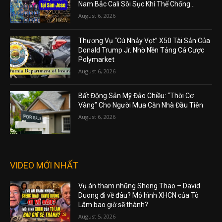
Nam Bắc Cali Sôi Sục Khí Thế Chống...
August 6, 2026
Thương Vụ “Cú Nhảy Vọt” X50 Tài Sản Của
Donald Trump Jr. Nhờ Nền Tảng Cá Cược
Polymarket
August 6, 2026
Bất Động Sản Mỹ Đảo Chiều: “Thời Cơ
Vàng” Cho Người Mua Căn Nhà Đầu Tiên
August 6, 2026
VIDEO MỚI NHẤT
Vụ án tham nhũng Sheng Thao – David
Duong đi về đâu? Mô hình XHCN của Tô
Lâm bao giờ sẽ thành?
August 5, 2026