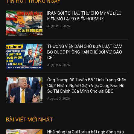
TIN HOT TRONG NGÀY
IRAN GỞI TỐI HẬU THƯ CHO MỸ VỀ ĐIỀU
KIỆN MỞ LẠI EO BIỂN HORMUZ
August 9, 2026
THƯỢNG VIỆN DÂN CHỦ ĐƯA LUẬT CẤM
BỘ QUỐC PHÒNG HẠN CHẾ ĐỐI VỚI BÁO
CHÍ
August 6, 2026
Ông Trump Đã Tuyên Bố “Tình Trạng Khẩn
Cấp” Nhằm Ngăn Chặn Việc Công Khai Hồ
Sơ Tài Chính Của Mình Cho Đài BBC
August 5, 2026
BÀI VIẾT MỚI NHẤT
Nhà hàng tại California bất ngờ đóng cửa