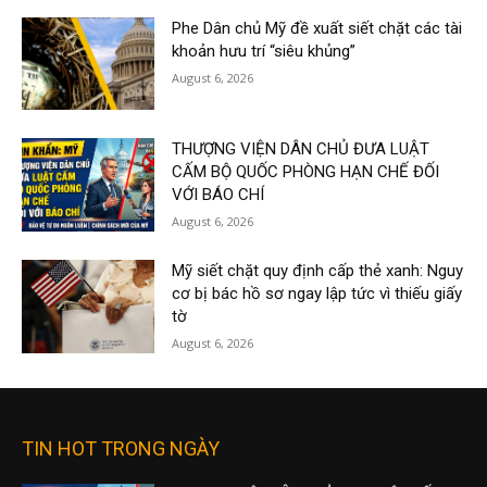
Phe Dân chủ Mỹ đề xuất siết chặt các tài
khoản hưu trí “siêu khủng”
August 6, 2026
THƯỢNG VIỆN DÂN CHỦ ĐƯA LUẬT
CẤM BỘ QUỐC PHÒNG HẠN CHẾ ĐỐI
VỚI BÁO CHÍ
August 6, 2026
Mỹ siết chặt quy định cấp thẻ xanh: Nguy
cơ bị bác hồ sơ ngay lập tức vì thiếu giấy
tờ
August 6, 2026
TIN HOT TRONG NGÀY