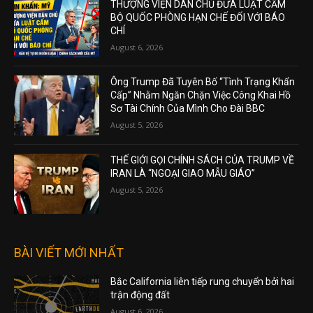
THƯỢNG VIỆN DÂN CHỦ ĐƯA LUẬT CẤM
BỘ QUỐC PHÒNG HẠN CHẾ ĐỐI VỚI BÁO
CHÍ
August 6, 2026
Ông Trump Đã Tuyên Bố “Tình Trạng Khẩn
Cấp” Nhằm Ngăn Chặn Việc Công Khai Hồ
Sơ Tài Chính Của Mình Cho Đài BBC
August 5, 2026
THẾ GIỚI GỌI CHÍNH SÁCH CỦA TRUMP VỀ
IRAN LÀ “NGOẠI GIAO MẪU GIÁO”
August 5, 2026
BÀI VIẾT MỚI NHẤT
Bắc California liên tiếp rung chuyển bởi hai
trận động đất
August 6, 2026