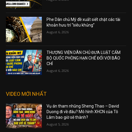
Phe Dân chủ Mỹ đề xuất siết chặt các tài
khoản hưu trí “siêu khủng”
August 6, 2026
THƯỢNG VIỆN DÂN CHỦ ĐƯA LUẬT CẤM
BỘ QUỐC PHÒNG HẠN CHẾ ĐỐI VỚI BÁO
CHÍ
August 6, 2026
VIDEO MỚI NHẤT
Vụ án tham nhũng Sheng Thao – David
Duong đi về đâu? Mô hình XHCN của Tô
Lâm bao giờ sẽ thành?
August 5, 2026