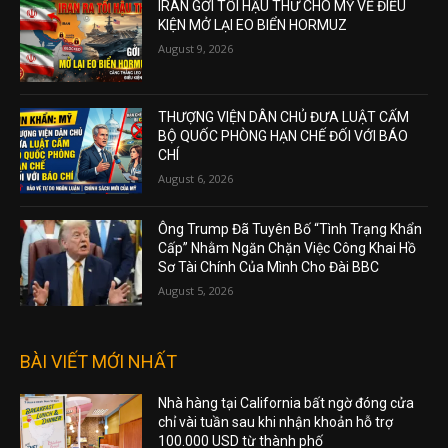
IRAN GỞI TỐI HẬU THƯ CHO MỸ VỀ ĐIỀU
KIỆN MỞ LẠI EO BIỂN HORMUZ
August 9, 2026
THƯỢNG VIỆN DÂN CHỦ ĐƯA LUẬT CẤM
BỘ QUỐC PHÒNG HẠN CHẾ ĐỐI VỚI BÁO
CHÍ
August 6, 2026
Ông Trump Đã Tuyên Bố “Tình Trạng Khẩn
Cấp” Nhằm Ngăn Chặn Việc Công Khai Hồ
Sơ Tài Chính Của Mình Cho Đài BBC
August 5, 2026
BÀI VIẾT MỚI NHẤT
Nhà hàng tại California bất ngờ đóng cửa
chỉ vài tuần sau khi nhận khoản hỗ trợ
100.000 USD từ thành phố