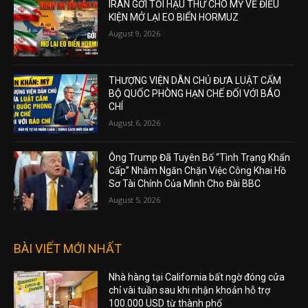
IRAN GỞI TỐI HẬU THƯ CHO MỸ VỀ ĐIỀU
KIỆN MỞ LẠI EO BIỂN HORMUZ
August 9, 2026
THƯỢNG VIỆN DÂN CHỦ ĐƯA LUẬT CẤM
BỘ QUỐC PHÒNG HẠN CHẾ ĐỐI VỚI BÁO
CHÍ
August 6, 2026
Ông Trump Đã Tuyên Bố “Tình Trạng Khẩn
Cấp” Nhằm Ngăn Chặn Việc Công Khai Hồ
Sơ Tài Chính Của Mình Cho Đài BBC
August 5, 2026
BÀI VIẾT MỚI NHẤT
Nhà hàng tại California bất ngờ đóng cửa
chỉ vài tuần sau khi nhận khoản hỗ trợ
100.000 USD từ thành phố