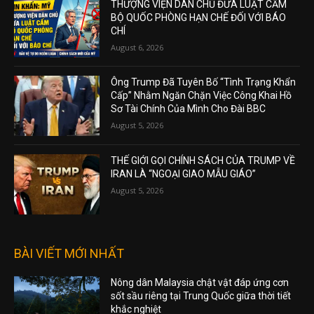
THƯỢNG VIỆN DÂN CHỦ ĐƯA LUẬT CẤM
BỘ QUỐC PHÒNG HẠN CHẾ ĐỐI VỚI BÁO
CHÍ
August 6, 2026
Ông Trump Đã Tuyên Bố “Tình Trạng Khẩn
Cấp” Nhằm Ngăn Chặn Việc Công Khai Hồ
Sơ Tài Chính Của Mình Cho Đài BBC
August 5, 2026
THẾ GIỚI GỌI CHÍNH SÁCH CỦA TRUMP VỀ
IRAN LÀ “NGOẠI GIAO MẪU GIÁO”
August 5, 2026
BÀI VIẾT MỚI NHẤT
Nông dân Malaysia chật vật đáp ứng cơn
sốt sầu riêng tại Trung Quốc giữa thời tiết
khắc nghiệt