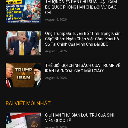
THƯỢNG VIỆN DÂN CHỦ ĐƯA LUẬT CẤM
BỘ QUỐC PHÒNG HẠN CHẾ ĐỐI VỚI BÁO
CHÍ
August 6, 2026
Ông Trump Đã Tuyên Bố “Tình Trạng Khẩn
Cấp” Nhằm Ngăn Chặn Việc Công Khai Hồ
Sơ Tài Chính Của Mình Cho Đài BBC
August 5, 2026
THẾ GIỚI GỌI CHÍNH SÁCH CỦA TRUMP VỀ
IRAN LÀ “NGOẠI GIAO MẪU GIÁO”
August 5, 2026
BÀI VIẾT MỚI NHẤT
GIỚI HẠN THỜI GIAN LƯU TRÚ CỦA SINH
VIÊN QUỐC TẾ
August 8, 2026