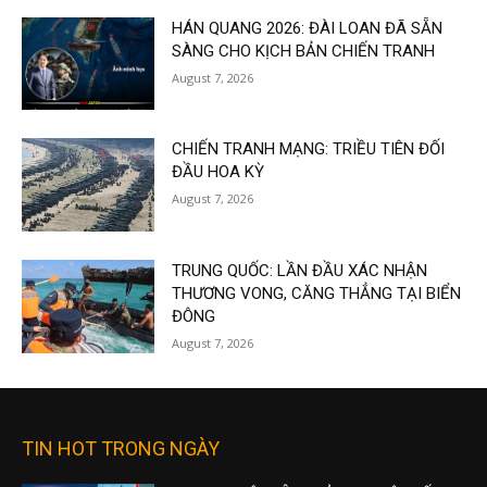
HÁN QUANG 2026: ĐÀI LOAN ĐÃ SẴN
SÀNG CHO KỊCH BẢN CHIẾN TRANH
August 7, 2026
CHIẾN TRANH MẠNG: TRIỀU TIÊN ĐỐI
ĐẦU HOA KỲ
August 7, 2026
TRUNG QUỐC: LẦN ĐẦU XÁC NHẬN
THƯƠNG VONG, CĂNG THẲNG TẠI BIỂN
ĐÔNG
August 7, 2026
TIN HOT TRONG NGÀY