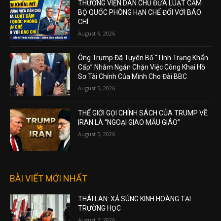
THƯỢNG VIỆN DÂN CHỦ ĐƯA LUẬT CẤM
BỘ QUỐC PHÒNG HẠN CHẾ ĐỐI VỚI BÁO
CHÍ
August 6, 2026
Ông Trump Đã Tuyên Bố “Tình Trạng Khẩn
Cấp” Nhằm Ngăn Chặn Việc Công Khai Hồ
Sơ Tài Chính Của Mình Cho Đài BBC
August 5, 2026
THẾ GIỚI GỌI CHÍNH SÁCH CỦA TRUMP VỀ
IRAN LÀ “NGOẠI GIAO MẪU GIÁO”
August 5, 2026
BÀI VIẾT MỚI NHẤT
THÁI LAN: XẢ SÚNG KINH HOÀNG TẠI
TRƯỜNG HỌC
August 7, 2026