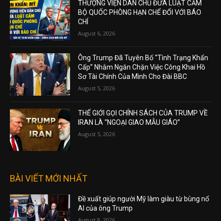
THƯỢNG VIỆN DÂN CHỦ ĐƯA LUẬT CẤM
BỘ QUỐC PHÒNG HẠN CHẾ ĐỐI VỚI BÁO
CHÍ
August 6, 2026
Ông Trump Đã Tuyên Bố “Tình Trạng Khẩn
Cấp” Nhằm Ngăn Chặn Việc Công Khai Hồ
Sơ Tài Chính Của Mình Cho Đài BBC
August 5, 2026
THẾ GIỚI GỌI CHÍNH SÁCH CỦA TRUMP VỀ
IRAN LÀ “NGOẠI GIAO MẪU GIÁO”
August 5, 2026
BÀI VIẾT MỚI NHẤT
Đề xuất giúp người Mỹ làm giàu từ bùng nổ
AI của ông Trump
August 8, 2026